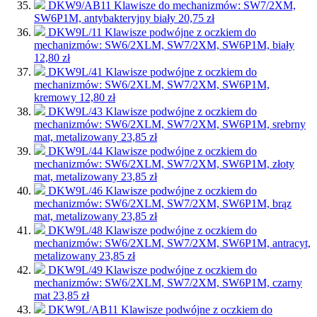
DKW9/AB11
Klawisze do mechanizmów: SW7/2XM,
SW6P1M, antybakteryjny biały
20,75 zł
DKW9L/11
Klawisze podwójne z oczkiem do
mechanizmów: SW6/2XLM, SW7/2XM, SW6P1M, biały
12,80 zł
DKW9L/41
Klawisze podwójne z oczkiem do
mechanizmów: SW6/2XLM, SW7/2XM, SW6P1M,
kremowy
12,80 zł
DKW9L/43
Klawisze podwójne z oczkiem do
mechanizmów: SW6/2XLM, SW7/2XM, SW6P1M, srebrny
mat, metalizowany
23,85 zł
DKW9L/44
Klawisze podwójne z oczkiem do
mechanizmów: SW6/2XLM, SW7/2XM, SW6P1M, złoty
mat, metalizowany
23,85 zł
DKW9L/46
Klawisze podwójne z oczkiem do
mechanizmów: SW6/2XLM, SW7/2XM, SW6P1M, brąz
mat, metalizowany
23,85 zł
DKW9L/48
Klawisze podwójne z oczkiem do
mechanizmów: SW6/2XLM, SW7/2XM, SW6P1M, antracyt,
metalizowany
23,85 zł
DKW9L/49
Klawisze podwójne z oczkiem do
mechanizmów: SW6/2XLM, SW7/2XM, SW6P1M, czarny
mat
23,85 zł
DKW9L/AB11
Klawisze podwójne z oczkiem do