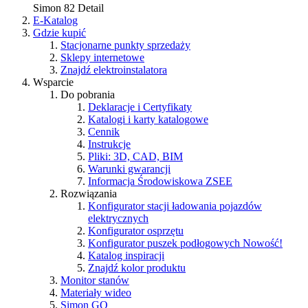
Simon 82 Detail
E-Katalog
Gdzie kupić
Stacjonarne punkty sprzedaży
Sklepy internetowe
Znajdź elektroinstalatora
Wsparcie
Do pobrania
Deklaracje i Certyfikaty
Katalogi i karty katalogowe
Cennik
Instrukcje
Pliki: 3D, CAD, BIM
Warunki gwarancji
Informacja Środowiskowa ZSEE
Rozwiązania
Konfigurator stacji ładowania pojazdów
elektrycznych
Konfigurator osprzętu
Konfigurator puszek podłogowych
Nowość!
Katalog inspiracji
Znajdź kolor produktu
Monitor stanów
Materiały wideo
Simon GO