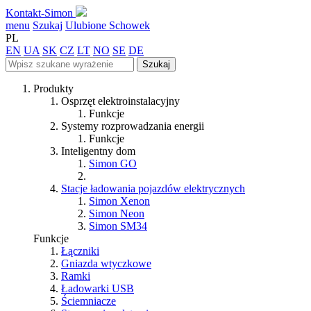
Kontakt-Simon
menu
Szukaj
Ulubione
Schowek
PL
EN
UA
SK
CZ
LT
NO
SE
DE
Szukaj
Produkty
Osprzęt elektroinstalacyjny
Funkcje
Systemy rozprowadzania energii
Funkcje
Inteligentny dom
Simon GO
Stacje ładowania pojazdów elektrycznych
Simon Xenon
Simon Neon
Simon SM34
Funkcje
Łączniki
Gniazda wtyczkowe
Ramki
Ładowarki USB
Ściemniacze