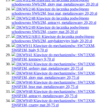
schodowego SW6/2M, złoty mat, metalizowany
20,20 zł
DKW6/2/46
Klawisze do łącznika podwójnego
schodowego SW6/2M, brąz mat, metalizowany
20,20 zł
DKW6/2/48
Klawisze do łącznika podwójnego
schodowego SW6/2M, antracyt, metalizowany
20,20 zł
DKW6/2/49
Klawisze do łącznika podwójnego
schodowego SW6/2M, czarny mat
20,20 zł
DKW6/2/AB11
Klawisze do łącznika podwójnego
schodowego SW6/2M, antybakteryjny biały
20,20 zł
DKW9/11
Klawisze do mechanizmów: SW7/2XM,
SW6P1M, biały
9,70 zł
DKW9/41
Klawisze do mechanizmów: SW7/2XM,
SW6P1M, kremowy
9,70 zł
DKW9/43
Klawisze do mechanizmów: SW7/2XM,
SW6P1M, srebrny mat, metalizowany
20,75 zł
DKW9/44
Klawisze do mechanizmów: SW7/2XM,
SW6P1M, złoty mat, metalizowany
20,75 zł
DKW9/46
Klawisze do mechanizmów: SW7/2XM,
SW6P1M, brąz mat, metalizowany
20,75 zł
DKW9/48
Klawisze do mechanizmów: SW7/2XM,
SW6P1M, antracyt, metalizowany
20,75 zł
DKW9/49
Klawisze do mechanizmów: SW7/2XM,
SW6P1M, czarny mat
20,75 zł