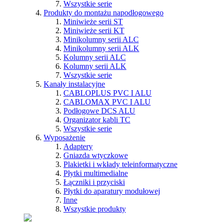
Wszystkie serie
Produkty do montażu napodłogowego
Miniwieże serii ST
Miniwieże serii KT
Minikolumny serii ALC
Minikolumny serii ALK
Kolumny serii ALC
Kolumny serii ALK
Wszystkie serie
Kanały instalacyjne
CABLOPLUS PVC I ALU
CABLOMAX PVC I ALU
Podłogowe DCS ALU
Organizator kabli TC
Wszystkie serie
Wyposażenie
Adaptery
Gniazda wtyczkowe
Plakietki i wkłady teleinformatyczne
Płytki multimedialne
Łączniki i przyciski
Płytki do aparatury modułowej
Inne
Wszystkie produkty