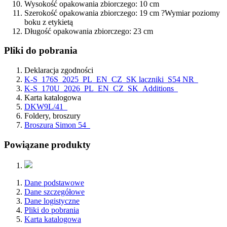
Wysokość opakowania zbiorczego:
10 cm
Szerokość opakowania zbiorczego:
19 cm
?
Wymiar poziomy
boku z etykietą
Długość opakowania zbiorczego:
23 cm
Pliki do pobrania
Deklaracja zgodności
K-S_176S_2025_PL_EN_CZ_SK laczniki_S54 NR
K-S_170U_2026_PL_EN_CZ_SK_Additions
Karta katalogowa
DKW9L/41
Foldery, broszury
Broszura Simon 54
Powiązane produkty
Dane podstawowe
Dane szczegółowe
Dane logistyczne
Pliki do pobrania
Karta katalogowa