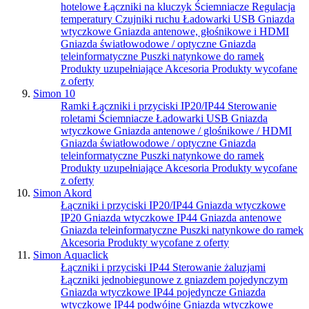
hotelowe
Łączniki na kluczyk
Ściemniacze
Regulacja
temperatury
Czujniki ruchu
Ładowarki USB
Gniazda
wtyczkowe
Gniazda antenowe, głośnikowe i HDMI
Gniazda światłowodowe / optyczne
Gniazda
teleinformatyczne
Puszki natynkowe do ramek
Produkty uzupełniające
Akcesoria
Produkty wycofane
z oferty
Simon 10
Ramki
Łączniki i przyciski IP20/IP44
Sterowanie
roletami
Ściemniacze
Ładowarki USB
Gniazda
wtyczkowe
Gniazda antenowe / glośnikowe / HDMI
Gniazda światłowodowe / optyczne
Gniazda
teleinformatyczne
Puszki natynkowe do ramek
Produkty uzupełniające
Akcesoria
Produkty wycofane
z oferty
Simon Akord
Łączniki i przyciski IP20/IP44
Gniazda wtyczkowe
IP20
Gniazda wtyczkowe IP44
Gniazda antenowe
Gniazda teleinformatyczne
Puszki natynkowe do ramek
Akcesoria
Produkty wycofane z oferty
Simon Aquaclick
Łączniki i przyciski IP44
Sterowanie żaluzjami
Łączniki jednobiegunowe z gniazdem pojedynczym
Gniazda wtyczkowe IP44 pojedyncze
Gniazda
wtyczkowe IP44 podwójne
Gniazda wtyczkowe