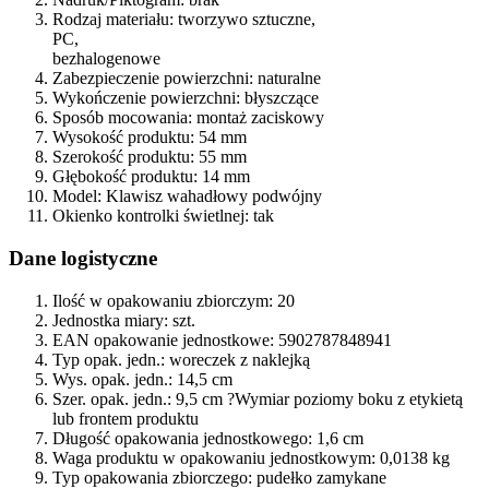
Rodzaj materiału:
tworzywo sztuczne,
PC,
bezhalogenowe
Zabezpieczenie powierzchni:
naturalne
Wykończenie powierzchni:
błyszczące
Sposób mocowania:
montaż zaciskowy
Wysokość produktu:
54 mm
Szerokość produktu:
55 mm
Głębokość produktu:
14 mm
Model:
Klawisz wahadłowy podwójny
Okienko kontrolki świetlnej:
tak
Dane logistyczne
Ilość w opakowaniu zbiorczym:
20
Jednostka miary:
szt.
EAN opakowanie jednostkowe:
5902787848941
Typ opak. jedn.:
woreczek z naklejką
Wys. opak. jedn.:
14,5 cm
Szer. opak. jedn.:
9,5 cm
?
Wymiar poziomy boku z etykietą
lub frontem produktu
Długość opakowania jednostkowego:
1,6 cm
Waga produktu w opakowaniu jednostkowym:
0,0138 kg
Typ opakowania zbiorczego:
pudełko zamykane