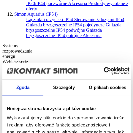
IP20/IP44 poczwórne
Akcesoria
Produkty wycofane z
oferty
Simon Aquarius (IP54)
Łączniki i przyciski IP54
Sterowanie żaluzjami IP54
Gniazda bryzgoszczelne IP54 pojedyncze
Gniazda
bryzgoszczelne IP54 podwójne
Gniazda
bryzgoszczelne IP54 potrójne
Akcesoria
Systemy
rozprowadzania
energii
Wybierz serię
Produkty do montażu ściennego
Obudowy podtynkowe SIMON 500
Obudowy natynkowe SIMON 500
Zgoda
Szczegóły
O plikach cookies
Obudowy podtynkowe CIMA PRO
Obudowy natynkowe CIMA PRO
Obudowy do modułów K45
Metalowe obudowy podtynkowe
Niniejsza strona korzysta z plików cookie
Metalowe obudowy natynkowe
Produkty wycofane z oferty
Wykorzystujemy pliki cookie do spersonalizowania treści
Produkty do montażu w meblach
i reklam, aby oferować funkcje społecznościowe i
Gniazda meblowe Simon 400 Flash
Biurowe systemy zasilające Simon 480
analizować ruch w naszej witrynie. Informacje o tym, jak