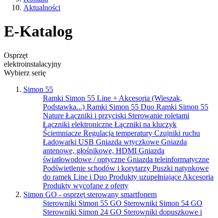
Aktualności
E-Katalog
Osprzęt
elektroinstalacyjny
Wybierz serię
Simon 55
Ramki Simon 55 Line + Akcesoria (Wieszak,
Podstawka...)
Ramki Simon 55 Duo
Ramki Simon 55
Nature
Łączniki i przyciski
Sterowanie roletami
Łączniki elektroniczne
Łączniki na kluczyk
Ściemniacze
Regulacja temperatury
Czujniki ruchu
Ładowarki USB
Gniazda wtyczkowe
Gniazda
antenowe, głośnikowe, HDMI
Gniazda
światłowodowe / optyczne
Gniazda teleinformatyczne
Podświetlenie schodów i korytarzy
Puszki natynkowe
do ramek Line i Duo
Produkty uzupełniające
Akcesoria
Produkty wycofane z oferty
Simon GO - osprzęt sterowany smartfonem
Sterowniki Simon 55 GO
Sterowniki Simon 54 GO
Sterowniki Simon 24 GO
Sterowniki dopuszkowe i