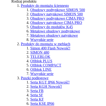
Rodzaj produktu
Produkty do montażu ściennego
Obudowy podtynkowe SIMON 500
Obudowy natynkowe SIMON 500
Obudowy podtynkowe CIMA PRO
Obudowy natynkowe CIMA PRO
Obudowy do modułów K45
Metalowe obudowy podtynkowe
Metalowe obudowy natynkowe
Wszystkie serie
Produkty do montażu w meblach
Simon 400 Flash
Nowość!
SIMON 480
TELEBLOK
Ofiblok PLUS
Ofiblok COMPACT
Ofiblok LINE
Wszystkie serie
Puszki podłogowe
Seria KGT IP66
Nowość!
Seria KGH
Nowość!
Seria FB
Seria SF
Seria KF
Seria KSE IP66