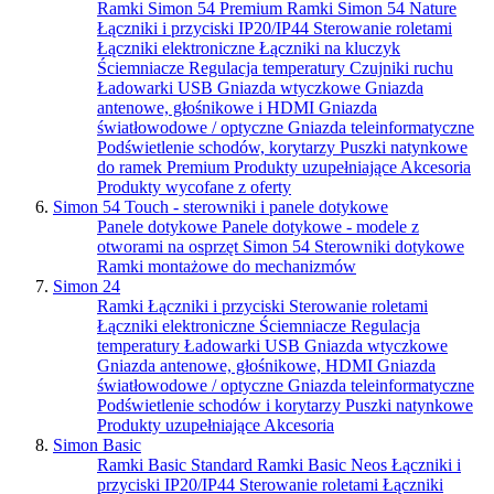
Ramki Simon 54 Premium
Ramki Simon 54 Nature
Łączniki i przyciski IP20/IP44
Sterowanie roletami
Łączniki elektroniczne
Łączniki na kluczyk
Ściemniacze
Regulacja temperatury
Czujniki ruchu
Ładowarki USB
Gniazda wtyczkowe
Gniazda
antenowe, głośnikowe i HDMI
Gniazda
światłowodowe / optyczne
Gniazda teleinformatyczne
Podświetlenie schodów, korytarzy
Puszki natynkowe
do ramek Premium
Produkty uzupełniające
Akcesoria
Produkty wycofane z oferty
Simon 54 Touch - sterowniki i panele dotykowe
Panele dotykowe
Panele dotykowe - modele z
otworami na osprzęt Simon 54
Sterowniki dotykowe
Ramki montażowe do mechanizmów
Simon 24
Ramki
Łączniki i przyciski
Sterowanie roletami
Łączniki elektroniczne
Ściemniacze
Regulacja
temperatury
Ładowarki USB
Gniazda wtyczkowe
Gniazda antenowe, głośnikowe, HDMI
Gniazda
światłowodowe / optyczne
Gniazda teleinformatyczne
Podświetlenie schodów i korytarzy
Puszki natynkowe
Produkty uzupełniające
Akcesoria
Simon Basic
Ramki Basic Standard
Ramki Basic Neos
Łączniki i
przyciski IP20/IP44
Sterowanie roletami
Łączniki