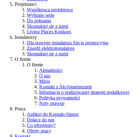
Projektanci
Współpraca projektowa
Wybrane serie
Do pobrania
Skontaktuj się z nami
Living Places
Konkurs
Instalatorzy
Dla nowego instalatora
Akcja promocyjna
Znajdź elektroinstalatora
Skontaktuj się z nami
O firmie
O firmie
Aktualności
O nas
Misja
Kontakt z Akcjonariuszami
Informacja o realizowanej strategii podatkowej
Polityka prywatności
Noty prawne
Praca
Aplikuj do Kontakt-Simon
Dołącz do nas
Co oferujemy?
Oferty pracy
Kontakt