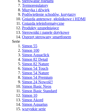
Sterowanie roletami
Termoregulatory
Muzyka i dźwięk
Podświetlenie schodów, korytarzy
Gniazda antenowe, głośnikowe i HDMI
Gniazda teleinformatyczne
Produkty uzupełniające
Sterowniki i panele dotykowe
Osprzęt sterowany smartfonem
Serie
Simon 55
Simon 100
Simon Aquaclick
Simon 82 Detail
Simon 82 Nature
Simon 54 Touch
Simon 54 Nature
Simon 54 Premium
Simon 24
Nowość!
Simon Basic Neos
Simon Basic Standard
Simon 10
Simon Akord
Simon Aquarius
wszystkie serie