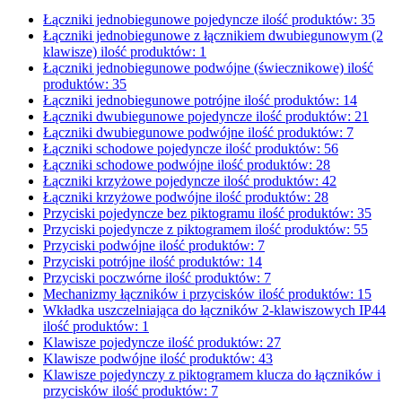
Łączniki jednobiegunowe pojedyncze
ilość produktów: 35
Łączniki jednobiegunowe z łącznikiem dwubiegunowym (2
klawisze)
ilość produktów: 1
Łączniki jednobiegunowe podwójne (świecznikowe)
ilość
produktów: 35
Łączniki jednobiegunowe potrójne
ilość produktów: 14
Łączniki dwubiegunowe pojedyncze
ilość produktów: 21
Łączniki dwubiegunowe podwójne
ilość produktów: 7
Łączniki schodowe pojedyncze
ilość produktów: 56
Łączniki schodowe podwójne
ilość produktów: 28
Łączniki krzyżowe pojedyncze
ilość produktów: 42
Łączniki krzyżowe podwójne
ilość produktów: 28
Przyciski pojedyncze bez piktogramu
ilość produktów: 35
Przyciski pojedyncze z piktogramem
ilość produktów: 55
Przyciski podwójne
ilość produktów: 7
Przyciski potrójne
ilość produktów: 14
Przyciski poczwórne
ilość produktów: 7
Mechanizmy łączników i przycisków
ilość produktów: 15
Wkładka uszczelniająca do łączników 2-klawiszowych IP44
ilość produktów: 1
Klawisze pojedyncze
ilość produktów: 27
Klawisze podwójne
ilość produktów: 43
Klawisze pojedynczy z piktogramem klucza do łączników i
przycisków
ilość produktów: 7