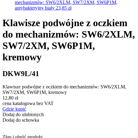
mechanizmów: SW6/2XLM, SW7/2XM, SW6P1M,
antybakteryjny biały
23,85 zł
Klawisze podwójne z oczkiem
do mechanizmów: SW6/2XLM,
SW7/2XM, SW6P1M,
kremowy
DKW9L/41
Klawisze podwójne z oczkiem do mechanizmów: SW6/2XLM,
SW7/2XM, SW6P1M, kremowy
12,80 zł
cena katalogowa bez VAT
Gdzie kupić
Dodaj do ulubionych
Dodaj do schowka
Złap i obróć produkt