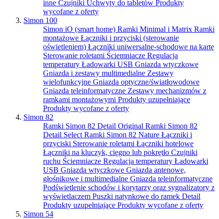
inne
Czujniki
Uchwyty do tabletów
Produkty
wycofane z oferty
Simon 100
Simon iO (smart home)
Ramki Minimal i Matrix
Ramki
montażowe
Łączniki i przyciski (sterowanie
oświetleniem)
Łączniki uniwersalne-schodowe na kartę
Sterowanie roletami
Ściemniacze
Regulacja
temperatury
Ładowarki USB
Gniazda wtyczkowe
Gniazda i zestawy multimedialne
Zestawy
wielofunkcyjne
Gniazda optyczne/światłowodowe
Gniazda teleinformatyczne
Zestawy mechanizmów z
ramkami montażowymi
Produkty uzupełniające
Produkty wycofane z oferty
Simon 82
Ramki Simon 82 Detail Original
Ramki Simon 82
Detail Select
Ramki Simon 82 Nature
Łączniki i
przyciski
Sterowanie roletami
Łączniki hotelowe
Łączniki na kluczyk, cięgno lub pokrętło
Czujniki
ruchu
Ściemniacze
Regulacja temperatury
Ładowarki
USB
Gniazda wtyczkowe
Gniazda antenowe,
głośnikowe i multimedialne
Gniazda teleinformatyczne
Podświetlenie schodów i korytarzy oraz sygnalizatory z
wyświetlaczem
Puszki natynkowe do ramek Detail
Produkty uzupełniające
Produkty wycofane z oferty
Simon 54