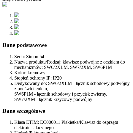
Dane podstawowe
Seria:
Simon 54
Nazwa produktu/Rodzaj:
klawisze podwójne z oczkiem do
mechanizmów: SW6/2XLM, SW7/2XM, SW6P1M
Kolor:
kremowy
Stopień ochrony IP:
IP20
Dedykowany do:
SW6/2XLM - łącznik schodowy podwójny
z podświetleniem,
SW6P1M - łącznik schodowy i przycisk zwierny,
SW7/2XM - łącznik krzyżowy podwójny
Dane szczegółowe
Klasa ETIM:
EC000011 Plakietka/Klawisz do osprzętu
elektroinstalacyjnego
Nadruk/Piktogram:
brak