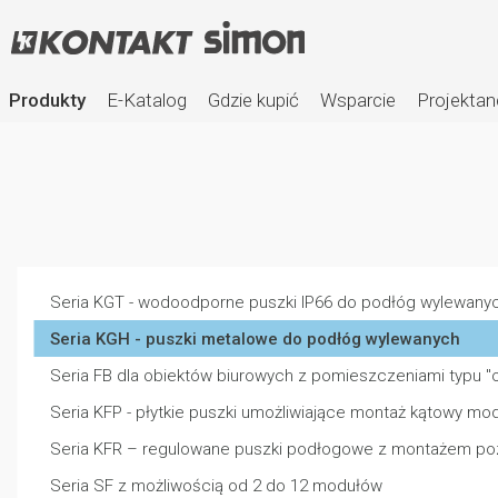
Produkty
E-Katalog
Gdzie kupić
Wsparcie
Projektan
Seria KGT - wodoodporne puszki IP66 do podłóg wylewanyc
Seria KGH - puszki metalowe do podłóg wylewanych
Seria FB dla obiektów biurowych z pomieszczeniami typu 
Osprzęt
Seria KFP - płytkie puszki umożliwiające montaż kątowy mo
elektroinstalacyjny
Seria KFR – regulowane puszki podłogowe z montażem p
Seria SF z możliwością od 2 do 12 modułów