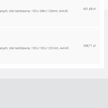
401,68 zł
nych, stal nierdzewna, 150 x 248 x 123mm, 6×K45
358,71 zł
nych, stal nierdzewna, 150 x 193 x 123 mm, 4×K45