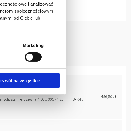
ołecznościowe i analizować
artnerom społecznościowym,
anymi od Ciebie lub
g wylewanych
Marketing
ezwól na wszystkie
456,50 zł
nych, stal nierdzewna, 150 x 305 x 123 mm, 8×K45