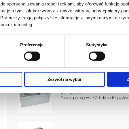
do spersonalizowania treści i reklam, aby oferować funkcje sp
ormacje o tym, jak korzystasz z naszej witryny, udostępniamy p
Partnerzy mogą połączyć te informacje z innymi danymi otrzym
nia z ich usług.
 puszki metalowe do podłó
Preferencje
Statystyka
Zezwól na wybór
Z
KGH801/8
Puszka podłogowa, KGH, do podłóg wylewa