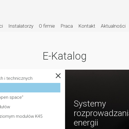
ci
Instalatorzy
O firmie
Praca
Kontakt
Aktualności
E-Katalog
h i technicznych
"open space"
Systemy
dułów
rozprowadzani
oziomym modułów K45
energii