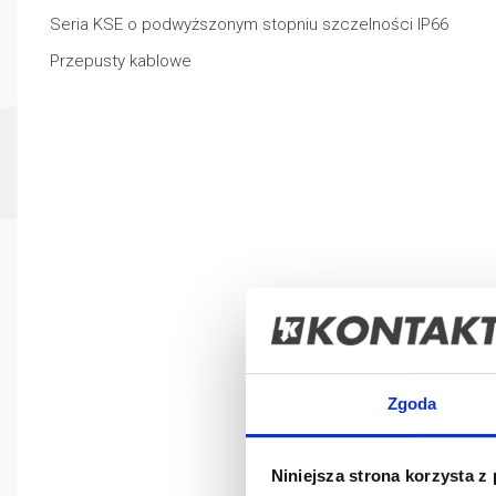
Seria KSE o podwyższonym stopniu szczelności IP66
Przepusty kablowe
WYBIERZ SERIĘ
Simon 55
Simon GO - osprzęt sterowany smartfonem
Simon 100
Simon 82
Simon 54
Simon 54 Touch - sterowniki i panele dotykowe
Simon 24
Simon Basic
Zgoda
Simon 10
Simon Akord
Niniejsza strona korzysta z