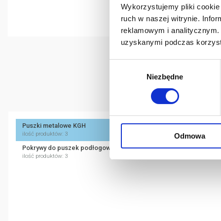
Simon Aquaclick
Wykorzystujemy pliki cookie 
ruch w naszej witrynie. Inf
Simon Aquarius (IP54)
reklamowym i analitycznym. 
uzyskanymi podczas korzysta
Wybór
Seria KGH -
Niezbędne
zgody
Puszki metalowe KGH
ilość produktów: 3
Odmowa
Pokrywy do puszek podłogowych KGH
ilość produktów: 3