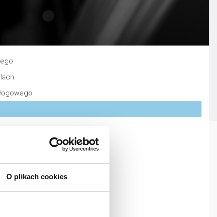
nego
lach
dłogowego
elektrycznych
O plikach cookies