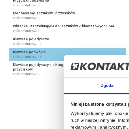
Przyciski poczwórne
ilość produktów: 7
Mechanizmy łączników i przycisków
ilość produktów: 15
Wkładka uszczelniająca do łączników 2-klawiszowych IP44
ilość produktów: 1
Klawisze pojedyncze
ilość produktów: 27
Klawisze podwójne
ilość produktów: 43
Klawisze pojedynczy z piktogramem klucza do łączników i
przycisków
ilość produktów: 7
Zgoda
Niniejsza strona korzysta z
Wykorzystujemy pliki cookie 
ruch w naszej witrynie. Inf
reklamowym i analitycznym. 