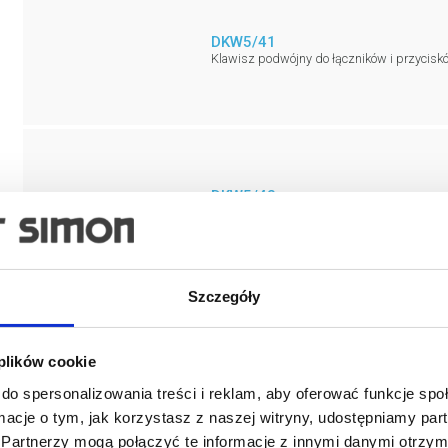
DKW5/41
Klawisz podwójny do łączników i przycisk
DKW5/43
Klawisz podwójny do łączników i przycisk
Szczegóły
DKW5/44
 plików cookie
Klawisz podwójny do łączników i przyciskó
do spersonalizowania treści i reklam, aby oferować funkcje sp
ormacje o tym, jak korzystasz z naszej witryny, udostępniamy p
Partnerzy mogą połączyć te informacje z innymi danymi otrzym