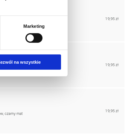
19,95 zł
ów, brąz mat, metalizowany
Marketing
ezwól na wszystkie
19,95 zł
w, antracyt, metalizowany
19,95 zł
ów, czarny mat