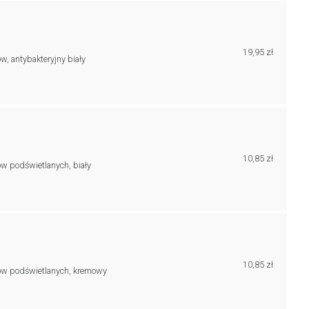
19,95 zł
, antybakteryjny biały
10,85 zł
w podświetlanych, biały
10,85 zł
ków podświetlanych, kremowy