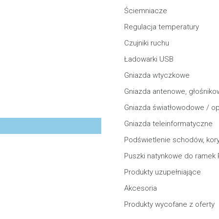
Ściemniacze
Regulacja temperatury
WYBIERZ SERIĘ
Czujniki ruchu
Ładowarki USB
Produkty do montażu ścien
Gniazda wtyczkowe
Produkty do montażu w meb
Gniazda antenowe, głośniko
Produkty do montażu napo
Gniazda światłowodowe / o
Puszki podłogowe
Gniazda teleinformatyczne
Kanały instalacyjne
Podświetlenie schodów, kory
Wyposażenie
Puszki natynkowe do ramek
Stacje ładowania pojazdów 
Produkty uzupełniające
Akcesoria
Produkty wycofane z oferty