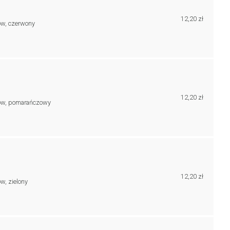
12,20 zł
ów, czerwony
12,20 zł
ków, pomarańczowy
12,20 zł
w, zielony