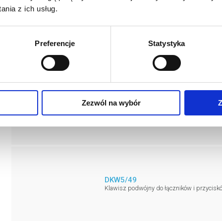
nia z ich usług.
DKW5/46
Klawisz podwójny do łączników i przycisk
Preferencje
Statystyka
Zezwól na wybór
Z
DKW5/48
Klawisz podwójny do łączników i przyciskó
DKW5/49
Klawisz podwójny do łączników i przycisk