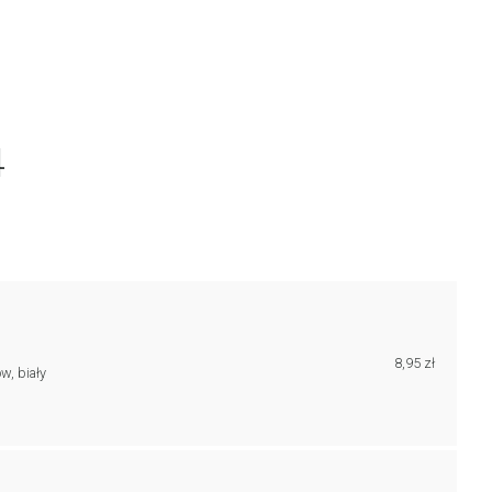
4
8,95 zł
w, biały