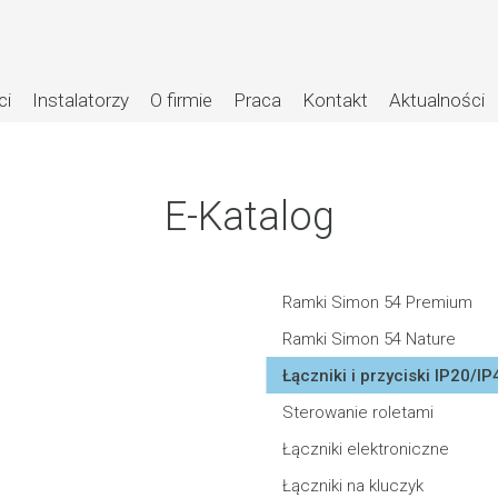
ci
Instalatorzy
O firmie
Praca
Kontakt
Aktualności
E-Katalog
Ramki Simon 54 Premium
Ramki Simon 54 Nature
Łączniki i przyciski IP20/IP
Systemy
Sterowanie roletami
rozprowadzani
Łączniki elektroniczne
energii
Łączniki na kluczyk