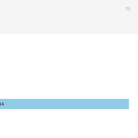
PL
44
a