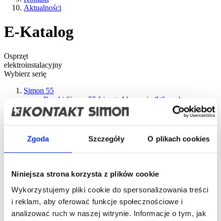
Aktualności
E-Katalog
Osprzęt
elektroinstalacyjny
Wybierz serię
Simon 55
Ramki Simon 55 Line + Akcesoria (Wieszak,
Podstawka...)
Ramki Simon 55 Duo
Ramki Simon 55
Nature
Łączniki i przyciski
Sterowanie roletami
Łączniki elektroniczne
Łączniki na kluczyk
Ściemniacze
Regulacja temperatury
Czujniki ruchu
Zgoda
Szczegóły
O plikach cookies
Ładowarki USB
Gniazda wtyczkowe
Gniazda
antenowe, głośnikowe, HDMI
Gniazda
światłowodowe / optyczne
Gniazda teleinformatyczne
Podświetlenie schodów i korytarzy
Puszki natynkowe
Niniejsza strona korzysta z plików cookie
do ramek Line i Duo
Produkty uzupełniające
Akcesoria
Produkty wycofane z oferty
Wykorzystujemy pliki cookie do spersonalizowania treści
Simon GO - osprzęt sterowany smartfonem
i reklam, aby oferować funkcje społecznościowe i
Sterowniki Simon 55 GO
Sterowniki Simon 54 GO
analizować ruch w naszej witrynie. Informacje o tym, jak
Sterowniki Simon 24 GO
Sterowniki dopuszkowe i