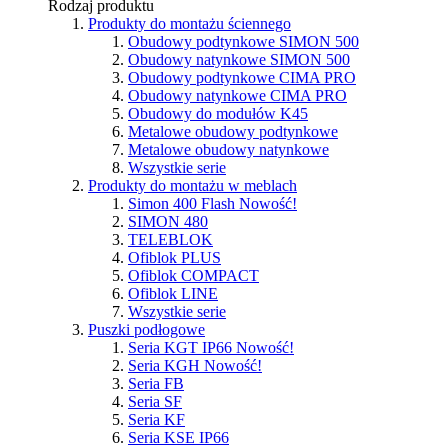
Rodzaj produktu
Produkty do montażu ściennego
Obudowy podtynkowe SIMON 500
Obudowy natynkowe SIMON 500
Obudowy podtynkowe CIMA PRO
Obudowy natynkowe CIMA PRO
Obudowy do modułów K45
Metalowe obudowy podtynkowe
Metalowe obudowy natynkowe
Wszystkie serie
Produkty do montażu w meblach
Simon 400 Flash
Nowość!
SIMON 480
TELEBLOK
Ofiblok PLUS
Ofiblok COMPACT
Ofiblok LINE
Wszystkie serie
Puszki podłogowe
Seria KGT IP66
Nowość!
Seria KGH
Nowość!
Seria FB
Seria SF
Seria KF
Seria KSE IP66