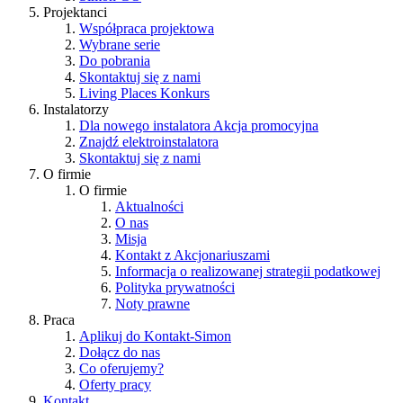
Projektanci
Współpraca projektowa
Wybrane serie
Do pobrania
Skontaktuj się z nami
Living Places
Konkurs
Instalatorzy
Dla nowego instalatora
Akcja promocyjna
Znajdź elektroinstalatora
Skontaktuj się z nami
O firmie
O firmie
Aktualności
O nas
Misja
Kontakt z Akcjonariuszami
Informacja o realizowanej strategii podatkowej
Polityka prywatności
Noty prawne
Praca
Aplikuj do Kontakt-Simon
Dołącz do nas
Co oferujemy?
Oferty pracy
Kontakt