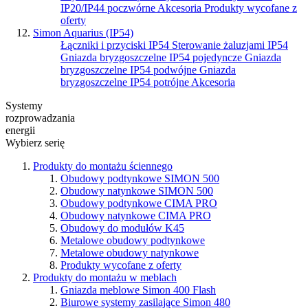
IP20/IP44 poczwórne
Akcesoria
Produkty wycofane z
oferty
Simon Aquarius (IP54)
Łączniki i przyciski IP54
Sterowanie żaluzjami IP54
Gniazda bryzgoszczelne IP54 pojedyncze
Gniazda
bryzgoszczelne IP54 podwójne
Gniazda
bryzgoszczelne IP54 potrójne
Akcesoria
Systemy
rozprowadzania
energii
Wybierz serię
Produkty do montażu ściennego
Obudowy podtynkowe SIMON 500
Obudowy natynkowe SIMON 500
Obudowy podtynkowe CIMA PRO
Obudowy natynkowe CIMA PRO
Obudowy do modułów K45
Metalowe obudowy podtynkowe
Metalowe obudowy natynkowe
Produkty wycofane z oferty
Produkty do montażu w meblach
Gniazda meblowe Simon 400 Flash
Biurowe systemy zasilające Simon 480