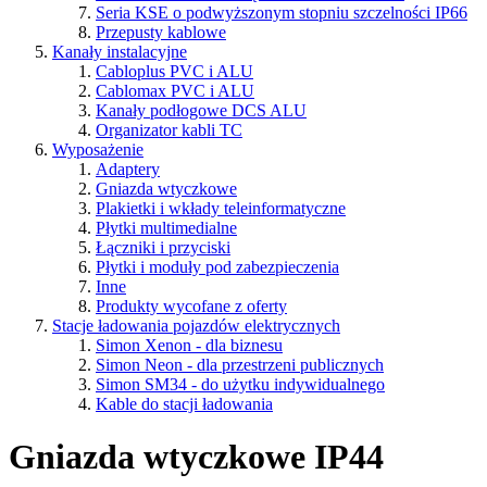
Seria KSE o podwyższonym stopniu szczelności IP66
Przepusty kablowe
Kanały instalacyjne
Cabloplus PVC i ALU
Cablomax PVC i ALU
Kanały podłogowe DCS ALU
Organizator kabli TC
Wyposażenie
Adaptery
Gniazda wtyczkowe
Plakietki i wkłady teleinformatyczne
Płytki multimedialne
Łączniki i przyciski
Płytki i moduły pod zabezpieczenia
Inne
Produkty wycofane z oferty
Stacje ładowania pojazdów elektrycznych
Simon Xenon - dla biznesu
Simon Neon - dla przestrzeni publicznych
Simon SM34 - do użytku indywidualnego
Kable do stacji ładowania
Gniazda wtyczkowe IP44