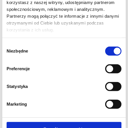
inne
Czujniki
Uchwyty do tabletów
Produkty
korzystasz z naszej witryny, udostępniamy partnerom
wycofane z oferty
społecznościowym, reklamowym i analitycznym.
Simon 100
Partnerzy mogą połączyć te informacje z innymi danymi
Simon iO (smart home)
Ramki Minimal i Matrix
Ramki
montażowe
Łączniki i przyciski (sterowanie
otrzymanymi od Ciebie lub uzyskanymi podczas
oświetleniem)
Łączniki uniwersalne-schodowe na kartę
korzystania z ich usług.
Sterowanie roletami
Ściemniacze
Regulacja
temperatury
Ładowarki USB
Gniazda wtyczkowe
Gniazda i zestawy multimedialne
Zestawy
Wybór
wielofunkcyjne
Gniazda optyczne/światłowodowe
Niezbędne
zgody
Gniazda teleinformatyczne
Zestawy mechanizmów z
ramkami montażowymi
Produkty uzupełniające
Produkty wycofane z oferty
Simon 82
Preferencje
Ramki Simon 82 Detail Original
Ramki Simon 82
Detail Select
Ramki Simon 82 Nature
Łączniki i
przyciski
Sterowanie roletami
Łączniki hotelowe
Statystyka
Łączniki na kluczyk, cięgno lub pokrętło
Czujniki
ruchu
Ściemniacze
Regulacja temperatury
Ładowarki
USB
Gniazda wtyczkowe
Gniazda antenowe,
Marketing
głośnikowe i multimedialne
Gniazda teleinformatyczne
Podświetlenie schodów i korytarzy oraz sygnalizatory z
wyświetlaczem
Puszki natynkowe do ramek Detail
Produkty uzupełniające
Produkty wycofane z oferty
Simon 54