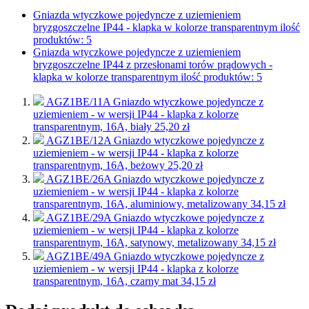
Gniazda wtyczkowe pojedyncze z uziemieniem
bryzgoszczelne IP44 - klapka w kolorze transparentnym
ilość
produktów: 5
Gniazda wtyczkowe pojedyncze z uziemieniem
bryzgoszczelne IP44 z przesłonami torów prądowych -
klapka w kolorze transparentnym
ilość produktów: 5
AGZ1BE/11A
Gniazdo wtyczkowe pojedyncze z
uziemieniem - w wersji IP44 - klapka z kolorze
transparentnym, 16A, biały
25,20 zł
AGZ1BE/12A
Gniazdo wtyczkowe pojedyncze z
uziemieniem - w wersji IP44 - klapka z kolorze
transparentnym, 16A, beżowy
25,20 zł
AGZ1BE/26A
Gniazdo wtyczkowe pojedyncze z
uziemieniem - w wersji IP44 - klapka z kolorze
transparentnym, 16A, aluminiowy, metalizowany
34,15 zł
AGZ1BE/29A
Gniazdo wtyczkowe pojedyncze z
uziemieniem - w wersji IP44 - klapka z kolorze
transparentnym, 16A, satynowy, metalizowany
34,15 zł
AGZ1BE/49A
Gniazdo wtyczkowe pojedyncze z
uziemieniem - w wersji IP44 - klapka z kolorze
transparentnym, 16A, czarny mat
34,15 zł