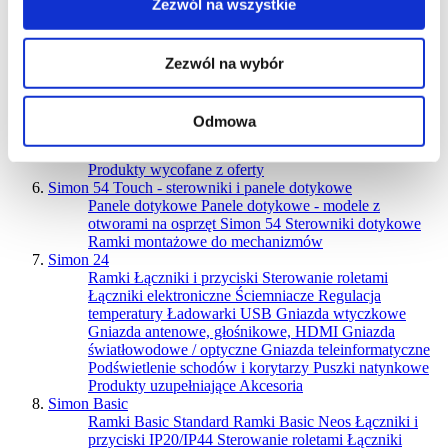
Zezwól na wszystkie
Ramki Simon 54 Premium
Ramki Simon 54 Nature
Łączniki i przyciski IP20/IP44
Sterowanie roletami
Łączniki elektroniczne
Łączniki na kluczyk
Ściemniacze
Regulacja temperatury
Czujniki ruchu
Zezwól na wybór
Ładowarki USB
Gniazda wtyczkowe
Gniazda
antenowe, głośnikowe i HDMI
Gniazda
światłowodowe / optyczne
Gniazda teleinformatyczne
Odmowa
Podświetlenie schodów, korytarzy
Puszki natynkowe
do ramek Premium
Produkty uzupełniające
Akcesoria
Produkty wycofane z oferty
Simon 54 Touch - sterowniki i panele dotykowe
Panele dotykowe
Panele dotykowe - modele z
otworami na osprzęt Simon 54
Sterowniki dotykowe
Ramki montażowe do mechanizmów
Simon 24
Ramki
Łączniki i przyciski
Sterowanie roletami
Łączniki elektroniczne
Ściemniacze
Regulacja
temperatury
Ładowarki USB
Gniazda wtyczkowe
Gniazda antenowe, głośnikowe, HDMI
Gniazda
światłowodowe / optyczne
Gniazda teleinformatyczne
Podświetlenie schodów i korytarzy
Puszki natynkowe
Produkty uzupełniające
Akcesoria
Simon Basic
Ramki Basic Standard
Ramki Basic Neos
Łączniki i
przyciski IP20/IP44
Sterowanie roletami
Łączniki