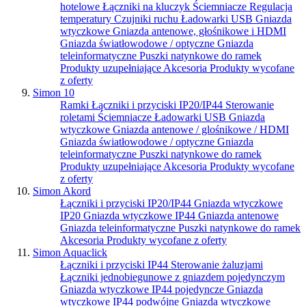
hotelowe
Łączniki na kluczyk
Ściemniacze
Regulacja
temperatury
Czujniki ruchu
Ładowarki USB
Gniazda
wtyczkowe
Gniazda antenowe, głośnikowe i HDMI
Gniazda światłowodowe / optyczne
Gniazda
teleinformatyczne
Puszki natynkowe do ramek
Produkty uzupełniające
Akcesoria
Produkty wycofane
z oferty
Simon 10
Ramki
Łączniki i przyciski IP20/IP44
Sterowanie
roletami
Ściemniacze
Ładowarki USB
Gniazda
wtyczkowe
Gniazda antenowe / glośnikowe / HDMI
Gniazda światłowodowe / optyczne
Gniazda
teleinformatyczne
Puszki natynkowe do ramek
Produkty uzupełniające
Akcesoria
Produkty wycofane
z oferty
Simon Akord
Łączniki i przyciski IP20/IP44
Gniazda wtyczkowe
IP20
Gniazda wtyczkowe IP44
Gniazda antenowe
Gniazda teleinformatyczne
Puszki natynkowe do ramek
Akcesoria
Produkty wycofane z oferty
Simon Aquaclick
Łączniki i przyciski IP44
Sterowanie żaluzjami
Łączniki jednobiegunowe z gniazdem pojedynczym
Gniazda wtyczkowe IP44 pojedyncze
Gniazda
wtyczkowe IP44 podwójne
Gniazda wtyczkowe