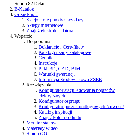
Simon 82 Detail
E-Katalog
Gdzie kupić
Stacjonarne punkty sprzedaży
Sklepy internetowe
Znajdź elektroinstalatora
Wsparcie
Do pobrania
Deklaracje i Certyfikaty
Katalogi i karty katalogowe
Cennik
Instrukcje
Pliki: 3D, CAD, BIM
Warunki gwarancji
Informacja Środowiskowa ZSEE
Rozwiązania
Konfigurator stacji ładowania pojazdów
elektrycznych
Konfigurator osprzętu
Konfigurator puszek podłogowych
Nowość!
Katalog inspiracji
Znajdź kolor produktu
Monitor stanów
Materiały wideo
Simon GO