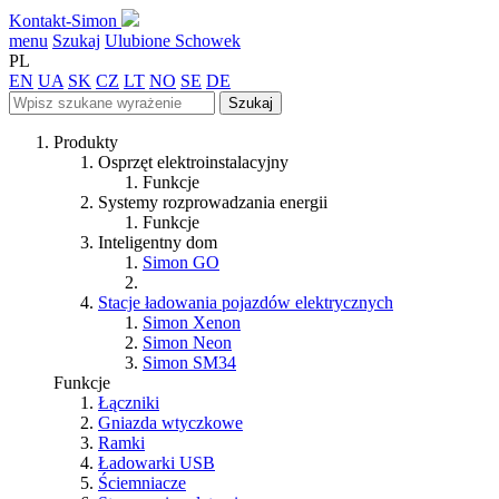
Kontakt-Simon
menu
Szukaj
Ulubione
Schowek
PL
EN
UA
SK
CZ
LT
NO
SE
DE
Szukaj
Produkty
Osprzęt elektroinstalacyjny
Funkcje
Systemy rozprowadzania energii
Funkcje
Inteligentny dom
Simon GO
Stacje ładowania pojazdów elektrycznych
Simon Xenon
Simon Neon
Simon SM34
Funkcje
Łączniki
Gniazda wtyczkowe
Ramki
Ładowarki USB
Ściemniacze