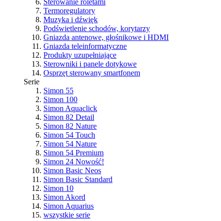
Sterowanie roletami
Termoregulatory
Muzyka i dźwięk
Podświetlenie schodów, korytarzy
Gniazda antenowe, głośnikowe i HDMI
Gniazda teleinformatyczne
Produkty uzupełniające
Sterowniki i panele dotykowe
Osprzęt sterowany smartfonem
Serie
Simon 55
Simon 100
Simon Aquaclick
Simon 82 Detail
Simon 82 Nature
Simon 54 Touch
Simon 54 Nature
Simon 54 Premium
Simon 24
Nowość!
Simon Basic Neos
Simon Basic Standard
Simon 10
Simon Akord
Simon Aquarius
wszystkie serie