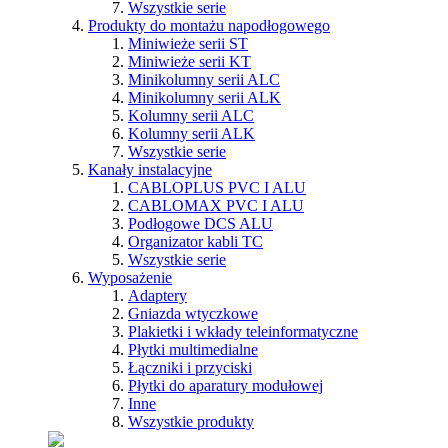
Wszystkie serie
Produkty do montażu napodłogowego
Miniwieże serii ST
Miniwieże serii KT
Minikolumny serii ALC
Minikolumny serii ALK
Kolumny serii ALC
Kolumny serii ALK
Wszystkie serie
Kanały instalacyjne
CABLOPLUS PVC I ALU
CABLOMAX PVC I ALU
Podłogowe DCS ALU
Organizator kabli TC
Wszystkie serie
Wyposażenie
Adaptery
Gniazda wtyczkowe
Plakietki i wkłady teleinformatyczne
Płytki multimedialne
Łączniki i przyciski
Płytki do aparatury modułowej
Inne
Wszystkie produkty