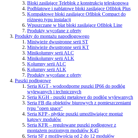
Bloki zasilające Teleblok z konstrukcją teleskopową
Podblatowe i nablatowe bloki zasilające Ofiblok Plus
Kompaktowe bloki zasilające Ofiblok Compact do
różnego typu instalacji
Wpuszczane w blat bloki zasilające Ofiblok Line
Produkty wycofane z oferty
Produkty do montażu napodłogowego
Miniwieże dwustronne serii ST
Miniwieże dwustronne serii KT
Minikolumny serii ALC
Minikolumny serii ALK
Kolumny serii ALC
Kolumny serii ALK
Produkty wycofane z oferty
Puszki podłogowe
Seria KGT - wodoodporne puszki IP66 do podłóg
wylewanych i technicznych
Seria KGH - puszki metalowe do podłóg wylewanych
Seria FB dla obiektów biurowych z pomieszczeniami
typu "open space"
Seria KFP - płytkie puszki umożliwiające montaż
kątowy modułów
Seria KFR – regulowane puszki podłogowe z
montażem poziomym modułów K45
Seria SF z możliwością od 2 do 12 modułów