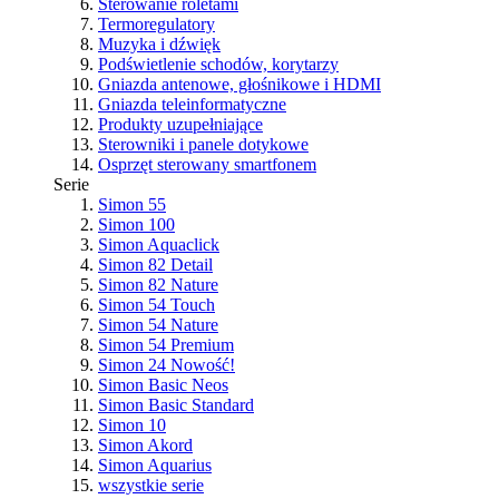
Sterowanie roletami
Termoregulatory
Muzyka i dźwięk
Podświetlenie schodów, korytarzy
Gniazda antenowe, głośnikowe i HDMI
Gniazda teleinformatyczne
Produkty uzupełniające
Sterowniki i panele dotykowe
Osprzęt sterowany smartfonem
Serie
Simon 55
Simon 100
Simon Aquaclick
Simon 82 Detail
Simon 82 Nature
Simon 54 Touch
Simon 54 Nature
Simon 54 Premium
Simon 24
Nowość!
Simon Basic Neos
Simon Basic Standard
Simon 10
Simon Akord
Simon Aquarius
wszystkie serie