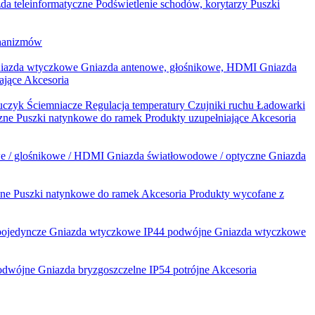
da teleinformatyczne
Podświetlenie schodów, korytarzy
Puszki
hanizmów
iazda wtyczkowe
Gniazda antenowe, głośnikowe, HDMI
Gniazda
ające
Akcesoria
luczyk
Ściemniacze
Regulacja temperatury
Czujniki ruchu
Ładowarki
czne
Puszki natynkowe do ramek
Produkty uzupełniające
Akcesoria
e / glośnikowe / HDMI
Gniazda światłowodowe / optyczne
Gniazda
zne
Puszki natynkowe do ramek
Akcesoria
Produkty wycofane z
pojedyncze
Gniazda wtyczkowe IP44 podwójne
Gniazda wtyczkowe
podwójne
Gniazda bryzgoszczelne IP54 potrójne
Akcesoria