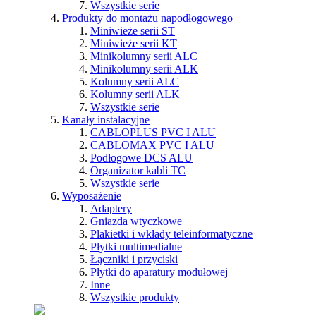
Wszystkie serie
Produkty do montażu napodłogowego
Miniwieże serii ST
Miniwieże serii KT
Minikolumny serii ALC
Minikolumny serii ALK
Kolumny serii ALC
Kolumny serii ALK
Wszystkie serie
Kanały instalacyjne
CABLOPLUS PVC I ALU
CABLOMAX PVC I ALU
Podłogowe DCS ALU
Organizator kabli TC
Wszystkie serie
Wyposażenie
Adaptery
Gniazda wtyczkowe
Plakietki i wkłady teleinformatyczne
Płytki multimedialne
Łączniki i przyciski
Płytki do aparatury modułowej
Inne
Wszystkie produkty