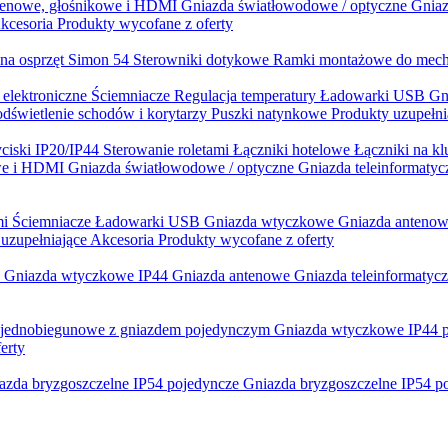
tenowe, głośnikowe i HDMI
Gniazda światłowodowe / optyczne
Gniaz
kcesoria
Produkty wycofane z oferty
 na osprzęt Simon 54
Sterowniki dotykowe
Ramki montażowe do mec
 elektroniczne
Ściemniacze
Regulacja temperatury
Ładowarki USB
Gn
dświetlenie schodów i korytarzy
Puszki natynkowe
Produkty uzupełni
yciski IP20/IP44
Sterowanie roletami
Łączniki hotelowe
Łączniki na k
owe i HDMI
Gniazda światłowodowe / optyczne
Gniazda teleinformaty
mi
Ściemniacze
Ładowarki USB
Gniazda wtyczkowe
Gniazda antenow
 uzupełniające
Akcesoria
Produkty wycofane z oferty
0
Gniazda wtyczkowe IP44
Gniazda antenowe
Gniazda teleinformatyc
 jednobiegunowe z gniazdem pojedynczym
Gniazda wtyczkowe IP44 
erty
azda bryzgoszczelne IP54 pojedyncze
Gniazda bryzgoszczelne IP54 