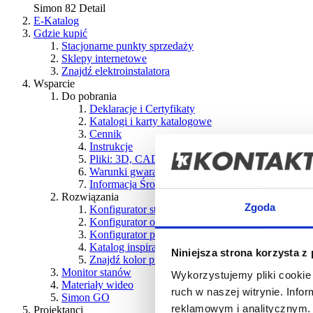
Simon 82 Detail
E-Katalog
Gdzie kupić
Stacjonarne punkty sprzedaży
Sklepy internetowe
Znajdź elektroinstalatora
Wsparcie
Do pobrania
Deklaracje i Certyfikaty
Katalogi i karty katalogowe
Cennik
Instrukcje
Pliki: 3D, CAD, BIM
Warunki gwarancji
Informacja Środowiskowa ZSEE
Rozwiązania
Zgoda
Konfigurator stacji ładowania pojazdów elektrycz
Konfigurator osprzętu
Konfigurator puszek podłogowych
Nowość!
Katalog inspiracji
Niniejsza strona korzysta z
Znajdź kolor produktu
Monitor stanów
Wykorzystujemy pliki cookie 
Materiały wideo
ruch w naszej witrynie. Inf
Simon GO
reklamowym i analitycznym. 
Projektanci