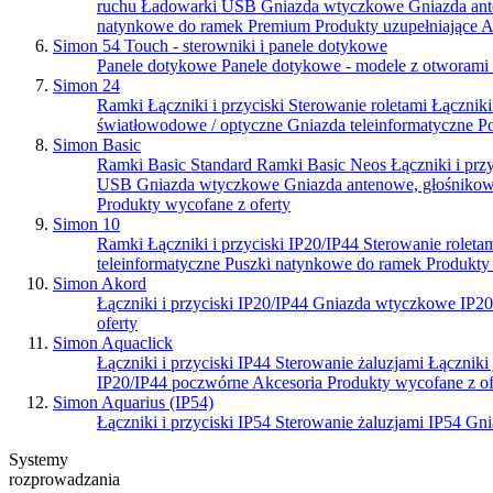
ruchu
Ładowarki USB
Gniazda wtyczkowe
Gniazda an
natynkowe do ramek Premium
Produkty uzupełniające
A
Simon 54 Touch - sterowniki i panele dotykowe
Panele dotykowe
Panele dotykowe - modele z otworami
Simon 24
Ramki
Łączniki i przyciski
Sterowanie roletami
Łączniki
światłowodowe / optyczne
Gniazda teleinformatyczne
Po
Simon Basic
Ramki Basic Standard
Ramki Basic Neos
Łączniki i prz
USB
Gniazda wtyczkowe
Gniazda antenowe, głośnik
Produkty wycofane z oferty
Simon 10
Ramki
Łączniki i przyciski IP20/IP44
Sterowanie roleta
teleinformatyczne
Puszki natynkowe do ramek
Produkty
Simon Akord
Łączniki i przyciski IP20/IP44
Gniazda wtyczkowe IP2
oferty
Simon Aquaclick
Łączniki i przyciski IP44
Sterowanie żaluzjami
Łączniki
IP20/IP44 poczwórne
Akcesoria
Produkty wycofane z of
Simon Aquarius (IP54)
Łączniki i przyciski IP54
Sterowanie żaluzjami IP54
Gni
Systemy
rozprowadzania