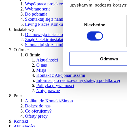
Współpraca projektowa
uzyskanymi podczas korzysta
Wybrane serie
Do pobrania
Wybór
Skontaktuj się z nami
Living Places
Konkurs
Niezbędne
zgody
Instalatorzy
Dla nowego instalatora
Akcja promocyjna
Znajdź elektroinstalatora
Skontaktuj się z nami
O firmie
O firmie
Odmowa
Aktualności
O nas
Misja
Kontakt z Akcjonariuszami
Informacja o realizowanej strategii podatkowej
Polityka prywatności
Noty prawne
Praca
Aplikuj do Kontakt-Simon
Dołącz do nas
Co oferujemy?
Oferty pracy
Kontakt
Aktualności