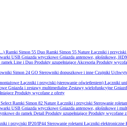
..)
Ramki Simon 55 Duo
Ramki Simon 55 Nature
Łączniki i przycisk
owarki USB
Gniazda wtyczkowe
Gniazda antenowe, głośnikowe, H
o ramek Line i Duo
Produkty uzupełniające
Akcesoria
Produkty wycofa
rowniki Simon 24 GO
Sterowniki dopuszkowe i inne
Czujniki
Uchwyty
montażowe
Łączniki i przyciski (sterowanie oświetleniem)
Łączniki un
kowe
Gniazda i zestawy multimedialne
Zestawy wielofunkcyjne
Gniazd
łniające
Produkty wycofane z oferty
 Select
Ramki Simon 82 Nature
Łączniki i przyciski
Sterowanie roleta
owarki USB
Gniazda wtyczkowe
Gniazda antenowe, głośnikowe i mul
tynkowe do ramek Detail
Produkty uzupełniające
Produkty wycofane z 
niki i przyciski IP20/IP44
Sterowanie roletami
Łączniki elektroniczne