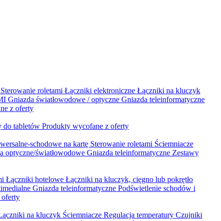
i
Sterowanie roletami
Łączniki elektroniczne
Łączniki na kluczyk
DMI
Gniazda światłowodowe / optyczne
Gniazda teleinformatyczne
ne z oferty
 do tabletów
Produkty wycofane z oferty
iwersalne-schodowe na kartę
Sterowanie roletami
Ściemniacze
a optyczne/światłowodowe
Gniazda teleinformatyczne
Zestawy
mi
Łączniki hotelowe
Łączniki na kluczyk, cięgno lub pokrętło
timedialne
Gniazda teleinformatyczne
Podświetlenie schodów i
oferty
Łączniki na kluczyk
Ściemniacze
Regulacja temperatury
Czujniki