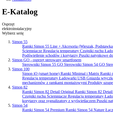
E-Katalog
Osprzęt
elektroinstalacyjny
Wybierz serię
Simon 55
Ramki Simon 55 Line + Akcesoria (Wieszak, Podstawka.
Ściemniacze
Regulacja temperatury
Czujniki ruchu
Ład
Podświetlenie schodów i korytarzy
Puszki natynkowe d
Simon GO - osprzęt sterowany smartfonem
Sterowniki Simon 55 GO
Sterowniki Simon 54 GO
Ste
Simon 100
Simon iO (smart home)
Ramki Minimal i Matrix
Ramki 
Regulacja temperatury
Ładowarki USB
Gniazda wtycz
mechanizmów z ramkami montażowymi
Produkty uzupe
Simon 82
Ramki Simon 82 Detail Original
Ramki Simon 82 Detail
Czujniki ruchu
Ściemniacze
Regulacja temperatury
Ład
korytarzy oraz sygnalizatory z wyświetlaczem
Puszki na
Simon 54
Ramki Simon 54 Premium
Ramki Simon 54 Nature
Łącz