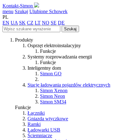
Kontakt-Simon
menu
Szukaj
Ulubione
Schowek
PL
EN
UA
SK
CZ
LT
NO
SE
DE
Szukaj
Produkty
Osprzęt elektroinstalacyjny
Funkcje
Systemy rozprowadzania energii
Funkcje
Inteligentny dom
Simon GO
Stacje ładowania pojazdów elektrycznych
Simon Xenon
Simon Neon
Simon SM34
Funkcje
Łączniki
Gniazda wtyczkowe
Ramki
Ładowarki USB
Ściemniacze