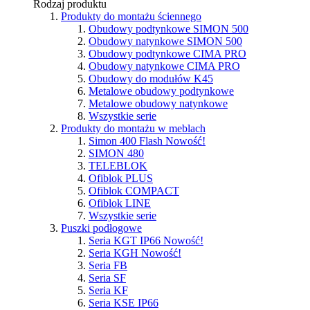
Rodzaj produktu
Produkty do montażu ściennego
Obudowy podtynkowe SIMON 500
Obudowy natynkowe SIMON 500
Obudowy podtynkowe CIMA PRO
Obudowy natynkowe CIMA PRO
Obudowy do modułów K45
Metalowe obudowy podtynkowe
Metalowe obudowy natynkowe
Wszystkie serie
Produkty do montażu w meblach
Simon 400 Flash
Nowość!
SIMON 480
TELEBLOK
Ofiblok PLUS
Ofiblok COMPACT
Ofiblok LINE
Wszystkie serie
Puszki podłogowe
Seria KGT IP66
Nowość!
Seria KGH
Nowość!
Seria FB
Seria SF
Seria KF
Seria KSE IP66