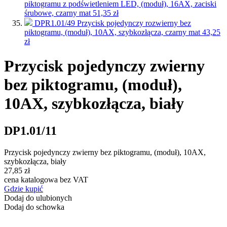
piktogramu z podświetleniem LED, (moduł), 16AX, zaciski
śrubowe, czarny mat
51,35 zł
DPR1.01/49
Przycisk pojedynczy rozwierny bez
piktogramu, (moduł), 10AX, szybkozłącza, czarny mat
43,25
zł
Przycisk pojedynczy zwierny
bez piktogramu, (moduł),
10AX, szybkozłącza, biały
DP1.01/11
Przycisk pojedynczy zwierny bez piktogramu, (moduł), 10AX,
szybkozłącza, biały
27,85 zł
cena katalogowa bez VAT
Gdzie kupić
Dodaj do ulubionych
Dodaj do schowka