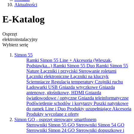
Aktualności
E-Katalog
Osprzęt
elektroinstalacyjny
Wybierz serię
Simon 55
Ramki Simon 55 Line + Akcesoria (Wieszak,
Podstawka...)
Ramki Simon 55 Duo
Ramki Simon 55
Nature
Łączniki i przyciski
Sterowanie roletami
Łączniki elektroniczne
Łączniki na kluczyk
Ściemniacze
Regulacja temperatury
Czujniki ruchu
Ładowarki USB
Gniazda wtyczkowe
Gniazda
antenowe, głośnikowe, HDMI
Gniazda
światłowodowe / optyczne
Gniazda teleinformatyczne
Podświetlenie schodów i korytarzy
Puszki natynkowe
do ramek Line i Duo
Produkty uzupełniające
Akcesoria
Produkty wycofane z oferty
Simon GO - osprzęt sterowany smartfonem
Sterowniki Simon 55 GO
Sterowniki Simon 54 GO
Sterowniki Simon 24 GO
Sterowniki dopuszkowe i