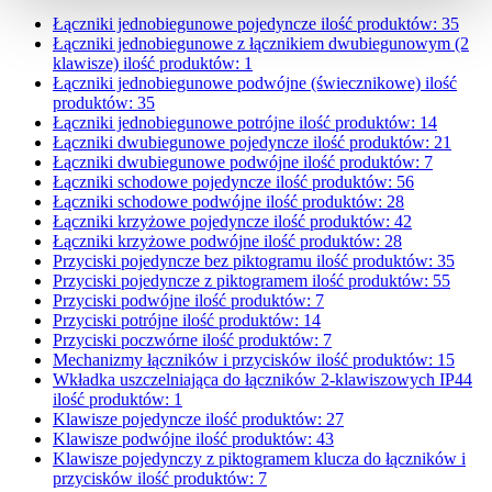
Łączniki jednobiegunowe pojedyncze
ilość produktów: 35
Łączniki jednobiegunowe z łącznikiem dwubiegunowym (2
klawisze)
ilość produktów: 1
Łączniki jednobiegunowe podwójne (świecznikowe)
ilość
produktów: 35
Łączniki jednobiegunowe potrójne
ilość produktów: 14
Łączniki dwubiegunowe pojedyncze
ilość produktów: 21
Łączniki dwubiegunowe podwójne
ilość produktów: 7
Łączniki schodowe pojedyncze
ilość produktów: 56
Łączniki schodowe podwójne
ilość produktów: 28
Łączniki krzyżowe pojedyncze
ilość produktów: 42
Łączniki krzyżowe podwójne
ilość produktów: 28
Przyciski pojedyncze bez piktogramu
ilość produktów: 35
Przyciski pojedyncze z piktogramem
ilość produktów: 55
Przyciski podwójne
ilość produktów: 7
Przyciski potrójne
ilość produktów: 14
Przyciski poczwórne
ilość produktów: 7
Mechanizmy łączników i przycisków
ilość produktów: 15
Wkładka uszczelniająca do łączników 2-klawiszowych IP44
ilość produktów: 1
Klawisze pojedyncze
ilość produktów: 27
Klawisze podwójne
ilość produktów: 43
Klawisze pojedynczy z piktogramem klucza do łączników i
przycisków
ilość produktów: 7