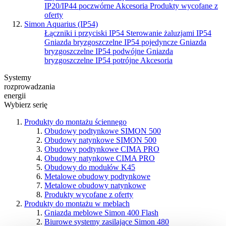
IP20/IP44 poczwórne
Akcesoria
Produkty wycofane z
oferty
Simon Aquarius (IP54)
Łączniki i przyciski IP54
Sterowanie żaluzjami IP54
Gniazda bryzgoszczelne IP54 pojedyncze
Gniazda
bryzgoszczelne IP54 podwójne
Gniazda
bryzgoszczelne IP54 potrójne
Akcesoria
Systemy
rozprowadzania
energii
Wybierz serię
Produkty do montażu ściennego
Obudowy podtynkowe SIMON 500
Obudowy natynkowe SIMON 500
Obudowy podtynkowe CIMA PRO
Obudowy natynkowe CIMA PRO
Obudowy do modułów K45
Metalowe obudowy podtynkowe
Metalowe obudowy natynkowe
Produkty wycofane z oferty
Produkty do montażu w meblach
Gniazda meblowe Simon 400 Flash
Biurowe systemy zasilające Simon 480