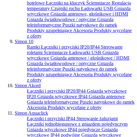
hotelowe
Łączniki na kluczyk
Ściemniacze
Regulacja
temperatury
Czujniki ruchu
Ładowarki USB
Gniazda
wtyczkowe
Gniazda antenowe, głośnikowe i HDMI
Gniazda światłowodowe / optyczne
Gniazda
teleinformatyczne
Puszki natynkowe do ramek
Produkty uzupełniające
Akcesoria
Produkty wycofane
z oferty
Simon 10
Ramki
Łączniki i przyciski IP20/IP44
Sterowanie
roletami
Ściemniacze
Ładowarki USB
Gniazda
wtyczkowe
Gniazda antenowe / glośnikowe / HDMI
Gniazda światłowodowe / optyczne
Gniazda
teleinformatyczne
Puszki natynkowe do ramek
Produkty uzupełniające
Akcesoria
Produkty wycofane
z oferty
Simon Akord
Łączniki i przyciski IP20/IP44
Gniazda wtyczkowe
IP20
Gniazda wtyczkowe IP44
Gniazda antenowe
Gniazda teleinformatyczne
Puszki natynkowe do ramek
Akcesoria
Produkty wycofane z oferty
Simon Aquaclick
Łączniki i przyciski IP44
Sterowanie żaluzjami
Łączniki jednobiegunowe z gniazdem pojedynczym
Gniazda wtyczkowe IP44 pojedyncze
Gniazda
wtyczkowe IP44 podwójne
Gniazda wtyczkowe