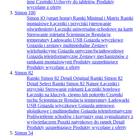
inne
Czujniki
Uchwyty do tabletów
Produkty
wycofane z oferty
Simon 100
Simon iO (smart home)
Ramki Minimal i Matrix
Ramki
montażowe
Łączniki i przyciski (sterowanie
oświetleniem)
Łączniki uniwersalne-schodowe na kartę
Sterowanie roletami
Ściemniacze
Regulacja
temperatury
Ładowarki USB
Gniazda wtyczkowe
Gniazda i zestawy multimedialne
Zestawy
wielofunkcyjne
Gniazda optyczne/światłowodowe
Gniazda teleinformatyczne
Zestawy mechanizmów z
ramkami montażowymi
Produkty uzupełniające
Produkty wycofane z oferty
Simon 82
Ramki Simon 82 Detail Original
Ramki Simon 82
Detail Select
Ramki Simon 82 Nature
Łączniki i
przyciski
Sterowanie roletami
Łączniki hotelowe
Łączniki na kluczyk, cięgno lub pokrętło
Czujniki
ruchu
Ściemniacze
Regulacja temperatury
Ładowarki
USB
Gniazda wtyczkowe
Gniazda antenowe,
głośnikowe i multimedialne
Gniazda teleinformatyczne
Podświetlenie schodów i korytarzy oraz sygnalizatory z
wyświetlaczem
Puszki natynkowe do ramek Detail
Produkty uzupełniające
Produkty wycofane z oferty
Simon 54