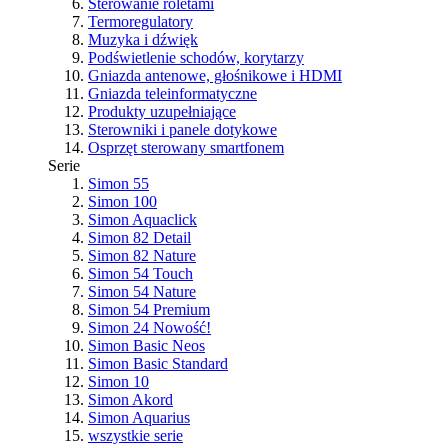
Sterowanie roletami
Termoregulatory
Muzyka i dźwięk
Podświetlenie schodów, korytarzy
Gniazda antenowe, głośnikowe i HDMI
Gniazda teleinformatyczne
Produkty uzupełniające
Sterowniki i panele dotykowe
Osprzęt sterowany smartfonem
Serie
Simon 55
Simon 100
Simon Aquaclick
Simon 82 Detail
Simon 82 Nature
Simon 54 Touch
Simon 54 Nature
Simon 54 Premium
Simon 24
Nowość!
Simon Basic Neos
Simon Basic Standard
Simon 10
Simon Akord
Simon Aquarius
wszystkie serie