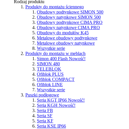
Rodzaj produktu
Produkty do montażu ściennego
Obudowy podtynkowe SIMON 500
Obudowy natynkowe SIMON 500
Obudowy podtynkowe CIMA PRO
Obudowy natynkowe CIMA PRO
Obudowy do modułów K45
Metalowe obudowy podtynkowe
Metalowe obudowy natynkowe
Wszystkie serie
Produkty do montażu w meblach
Simon 400 Flash
Nowość!
SIMON 480
TELEBLOK
Ofiblok PLUS
Ofiblok COMPACT
Ofiblok LINE
Wszystkie serie
Puszki podłogowe
Seria KGT IP66
Nowość!
Seria KGH
Nowość!
Seria FB
Seria SF
Seria KF
Seria KSE IP66