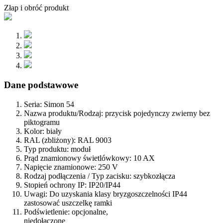
Złap i obróć produkt
Dane podstawowe
Seria:
Simon 54
Nazwa produktu/Rodzaj:
przycisk pojedynczy zwierny bez
piktogramu
Kolor:
biały
RAL (zbliżony):
RAL 9003
Typ produktu:
moduł
Prąd znamionowy świetlówkowy:
10 AX
Napięcie znamionowe:
250 V
Rodzaj podłączenia / Typ zacisku:
szybkozłącza
Stopień ochrony IP:
IP20/IP44
Uwagi:
Do uzyskania klasy bryzgoszczelności IP44
zastosować uszczelkę ramki
Podświetlenie:
opcjonalne,
niedołączone