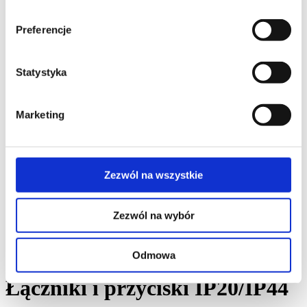
Seria KSE o podwyższonym stopniu szczelności IP66
Przepusty kablowe
Preferencje
Kanały instalacyjne
Cabloplus PVC i ALU
Cablomax PVC i ALU
Kanały podłogowe DCS ALU
Statystyka
Organizator kabli TC
Wyposażenie
Adaptery
Marketing
Gniazda wtyczkowe
Plakietki i wkłady teleinformatyczne
Płytki multimedialne
Łączniki i przyciski
Płytki i moduły pod zabezpieczenia
Zezwól na wszystkie
Inne
Produkty wycofane z oferty
Stacje ładowania pojazdów elektrycznych
Zezwól na wybór
Simon Xenon - dla biznesu
Simon Neon - dla przestrzeni publicznych
Simon SM34 - do użytku indywidualnego
Kable do stacji ładowania
Odmowa
Łączniki i przyciski IP20/IP44