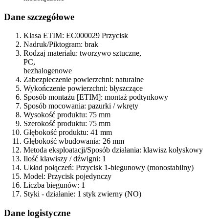
Dane szczegółowe
Klasa ETIM:
EC000029 Przycisk
Nadruk/Piktogram:
brak
Rodzaj materiału:
tworzywo sztuczne,
PC,
bezhalogenowe
Zabezpieczenie powierzchni:
naturalne
Wykończenie powierzchni:
błyszczące
Sposób montażu [ETIM]:
montaż podtynkowy
Sposób mocowania:
pazurki / wkręty
Wysokość produktu:
75 mm
Szerokość produktu:
75 mm
Głębokość produktu:
41 mm
Głębokość wbudowania:
26 mm
Metoda eksploatacji/Sposób działania:
klawisz kołyskowy
Ilość klawiszy / dźwigni:
1
Układ połączeń:
Przycisk 1-biegunowy (monostabilny)
Model:
Przycisk pojedynczy
Liczba biegunów:
1
Styki - działanie:
1 styk zwierny (NO)
Dane logistyczne