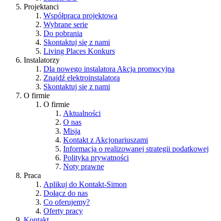
Projektanci
Współpraca projektowa
Wybrane serie
Do pobrania
Skontaktuj się z nami
Living Places
Konkurs
Instalatorzy
Dla nowego instalatora
Akcja promocyjna
Znajdź elektroinstalatora
Skontaktuj się z nami
O firmie
O firmie
Aktualności
O nas
Misja
Kontakt z Akcjonariuszami
Informacja o realizowanej strategii podatkowej
Polityka prywatności
Noty prawne
Praca
Aplikuj do Kontakt-Simon
Dołącz do nas
Co oferujemy?
Oferty pracy
Kontakt