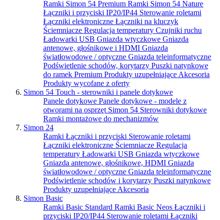
Ramki Simon 54 Premium
Ramki Simon 54 Nature
Łączniki i przyciski IP20/IP44
Sterowanie roletami
Łączniki elektroniczne
Łączniki na kluczyk
Ściemniacze
Regulacja temperatury
Czujniki ruchu
Ładowarki USB
Gniazda wtyczkowe
Gniazda
antenowe, głośnikowe i HDMI
Gniazda
światłowodowe / optyczne
Gniazda teleinformatyczne
Podświetlenie schodów, korytarzy
Puszki natynkowe
do ramek Premium
Produkty uzupełniające
Akcesoria
Produkty wycofane z oferty
Simon 54 Touch - sterowniki i panele dotykowe
Panele dotykowe
Panele dotykowe - modele z
otworami na osprzęt Simon 54
Sterowniki dotykowe
Ramki montażowe do mechanizmów
Simon 24
Ramki
Łączniki i przyciski
Sterowanie roletami
Łączniki elektroniczne
Ściemniacze
Regulacja
temperatury
Ładowarki USB
Gniazda wtyczkowe
Gniazda antenowe, głośnikowe, HDMI
Gniazda
światłowodowe / optyczne
Gniazda teleinformatyczne
Podświetlenie schodów i korytarzy
Puszki natynkowe
Produkty uzupełniające
Akcesoria
Simon Basic
Ramki Basic Standard
Ramki Basic Neos
Łączniki i
przyciski IP20/IP44
Sterowanie roletami
Łączniki