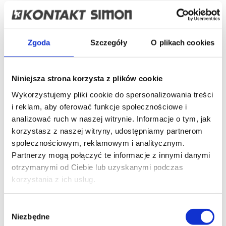
Bloki zasilające Teleblok z konstrukcją teleskopową
Podblatowe i nablatowe bloki zasilające Ofiblok Plus
Kompaktowe bloki zasilające Ofiblok Compact do
różnego typu instalacji
Wpuszczane w blat bloki zasilające Ofiblok Line
Zgoda
Szczegóły
O plikach cookies
Produkty wycofane z oferty
Produkty do montażu napodłogowego
Miniwieże dwustronne serii ST
Miniwieże dwustronne serii KT
Niniejsza strona korzysta z plików cookie
Minikolumny serii ALC
Wykorzystujemy pliki cookie do spersonalizowania treści
Minikolumny serii ALK
Kolumny serii ALC
i reklam, aby oferować funkcje społecznościowe i
Kolumny serii ALK
analizować ruch w naszej witrynie. Informacje o tym, jak
Produkty wycofane z oferty
korzystasz z naszej witryny, udostępniamy partnerom
Puszki podłogowe
Seria KGT - wodoodporne puszki IP66 do podłóg
społecznościowym, reklamowym i analitycznym.
wylewanych i technicznych
Partnerzy mogą połączyć te informacje z innymi danymi
Seria KGH - puszki metalowe do podłóg wylewanych
otrzymanymi od Ciebie lub uzyskanymi podczas
Seria FB dla obiektów biurowych z pomieszczeniami
typu "open space"
korzystania z ich usług.
Seria KFP - płytkie puszki umożliwiające montaż
kątowy modułów
Seria KFR – regulowane puszki podłogowe z
Wybór
montażem poziomym modułów K45
Niezbędne
zgody
Seria SF z możliwością od 2 do 12 modułów