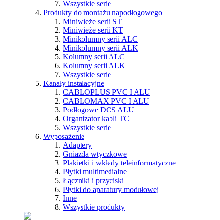
Wszystkie serie
Produkty do montażu napodłogowego
Miniwieże serii ST
Miniwieże serii KT
Minikolumny serii ALC
Minikolumny serii ALK
Kolumny serii ALC
Kolumny serii ALK
Wszystkie serie
Kanały instalacyjne
CABLOPLUS PVC I ALU
CABLOMAX PVC I ALU
Podłogowe DCS ALU
Organizator kabli TC
Wszystkie serie
Wyposażenie
Adaptery
Gniazda wtyczkowe
Plakietki i wkłady teleinformatyczne
Płytki multimedialne
Łączniki i przyciski
Płytki do aparatury modułowej
Inne
Wszystkie produkty