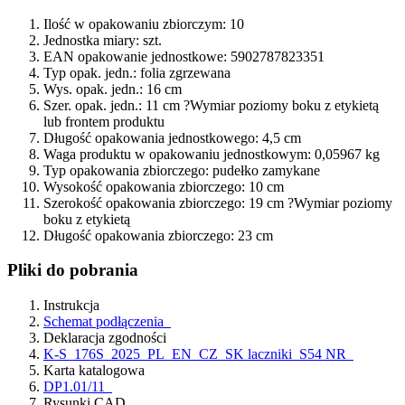
Ilość w opakowaniu zbiorczym:
10
Jednostka miary:
szt.
EAN opakowanie jednostkowe:
5902787823351
Typ opak. jedn.:
folia zgrzewana
Wys. opak. jedn.:
16 cm
Szer. opak. jedn.:
11 cm
?
Wymiar poziomy boku z etykietą
lub frontem produktu
Długość opakowania jednostkowego:
4,5 cm
Waga produktu w opakowaniu jednostkowym:
0,05967 kg
Typ opakowania zbiorczego:
pudełko zamykane
Wysokość opakowania zbiorczego:
10 cm
Szerokość opakowania zbiorczego:
19 cm
?
Wymiar poziomy
boku z etykietą
Długość opakowania zbiorczego:
23 cm
Pliki do pobrania
Instrukcja
Schemat podłączenia
Deklaracja zgodności
K-S_176S_2025_PL_EN_CZ_SK laczniki_S54 NR
Karta katalogowa
DP1.01/11
Rysunki CAD