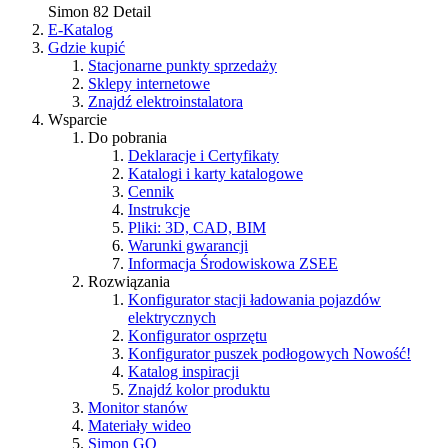
Simon 82 Detail
E-Katalog
Gdzie kupić
Stacjonarne punkty sprzedaży
Sklepy internetowe
Znajdź elektroinstalatora
Wsparcie
Do pobrania
Deklaracje i Certyfikaty
Katalogi i karty katalogowe
Cennik
Instrukcje
Pliki: 3D, CAD, BIM
Warunki gwarancji
Informacja Środowiskowa ZSEE
Rozwiązania
Konfigurator stacji ładowania pojazdów
elektrycznych
Konfigurator osprzętu
Konfigurator puszek podłogowych
Nowość!
Katalog inspiracji
Znajdź kolor produktu
Monitor stanów
Materiały wideo
Simon GO