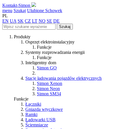
Kontakt-Simon
menu
Szukaj
Ulubione
Schowek
PL
EN
UA
SK
CZ
LT
NO
SE
DE
Szukaj
Produkty
Osprzęt elektroinstalacyjny
Funkcje
Systemy rozprowadzania energii
Funkcje
Inteligentny dom
Simon GO
Stacje ładowania pojazdów elektrycznych
Simon Xenon
Simon Neon
Simon SM34
Funkcje
Łączniki
Gniazda wtyczkowe
Ramki
Ładowarki USB
Ściemniacze