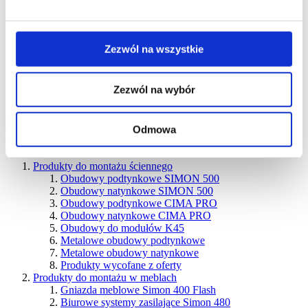
IP20/IP44 poczwórne
Akcesoria
Produkty wycofane z
oferty
Simon Aquarius (IP54)
Łączniki i przyciski IP54
Sterowanie żaluzjami IP54
Zezwól na wszystkie
Gniazda bryzgoszczelne IP54 pojedyncze
Gniazda
bryzgoszczelne IP54 podwójne
Gniazda
bryzgoszczelne IP54 potrójne
Akcesoria
Zezwól na wybór
Systemy
rozprowadzania
Odmowa
energii
Wybierz serię
Produkty do montażu ściennego
Obudowy podtynkowe SIMON 500
Obudowy natynkowe SIMON 500
Obudowy podtynkowe CIMA PRO
Obudowy natynkowe CIMA PRO
Obudowy do modułów K45
Metalowe obudowy podtynkowe
Metalowe obudowy natynkowe
Produkty wycofane z oferty
Produkty do montażu w meblach
Gniazda meblowe Simon 400 Flash
Biurowe systemy zasilające Simon 480