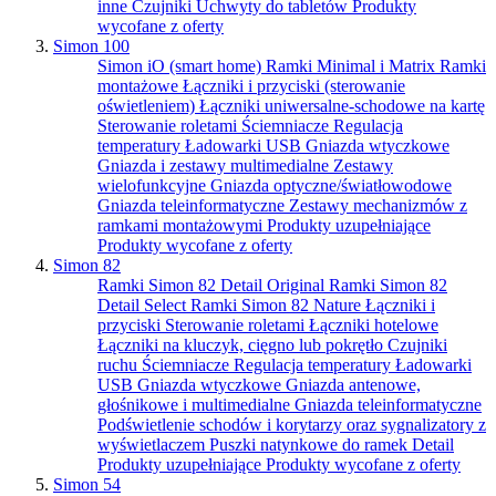
inne
Czujniki
Uchwyty do tabletów
Produkty
wycofane z oferty
Simon 100
Simon iO (smart home)
Ramki Minimal i Matrix
Ramki
montażowe
Łączniki i przyciski (sterowanie
oświetleniem)
Łączniki uniwersalne-schodowe na kartę
Sterowanie roletami
Ściemniacze
Regulacja
temperatury
Ładowarki USB
Gniazda wtyczkowe
Gniazda i zestawy multimedialne
Zestawy
wielofunkcyjne
Gniazda optyczne/światłowodowe
Gniazda teleinformatyczne
Zestawy mechanizmów z
ramkami montażowymi
Produkty uzupełniające
Produkty wycofane z oferty
Simon 82
Ramki Simon 82 Detail Original
Ramki Simon 82
Detail Select
Ramki Simon 82 Nature
Łączniki i
przyciski
Sterowanie roletami
Łączniki hotelowe
Łączniki na kluczyk, cięgno lub pokrętło
Czujniki
ruchu
Ściemniacze
Regulacja temperatury
Ładowarki
USB
Gniazda wtyczkowe
Gniazda antenowe,
głośnikowe i multimedialne
Gniazda teleinformatyczne
Podświetlenie schodów i korytarzy oraz sygnalizatory z
wyświetlaczem
Puszki natynkowe do ramek Detail
Produkty uzupełniające
Produkty wycofane z oferty
Simon 54