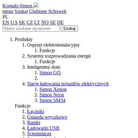
Kontakt-Simon
menu
Szukaj
Ulubione
Schowek
PL
EN
UA
SK
CZ
LT
NO
SE
DE
Szukaj
Produkty
Osprzęt elektroinstalacyjny
Funkcje
Systemy rozprowadzania energii
Funkcje
Inteligentny dom
Simon GO
Stacje ładowania pojazdów elektrycznych
Simon Xenon
Simon Neon
Simon SM34
Funkcje
Łączniki
Gniazda wtyczkowe
Ramki
Ładowarki USB
Ściemniacze