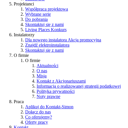
Projektanci
Współpraca projektowa
Wybrane serie
Do pobrania
Skontaktuj się z nami
Living Places
Konkurs
Instalatorzy
Dla nowego instalatora
Akcja promocyjna
Znajdź elektroinstalatora
Skontaktuj się z nami
O firmie
O firmie
Aktualności
O nas
Misja
Kontakt z Akcjonariuszami
Informacja o realizowanej strategii podatkowej
Polityka prywatności
Noty prawne
Praca
Aplikuj do Kontakt-Simon
Dołącz do nas
Co oferujemy?
Oferty pracy
Kontakt