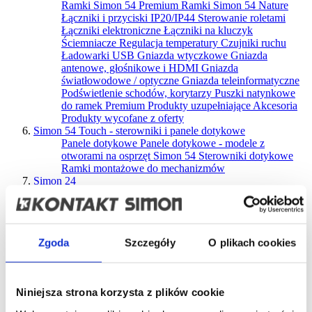
Ramki Simon 54 Premium
Ramki Simon 54 Nature
Łączniki i przyciski IP20/IP44
Sterowanie roletami
Łączniki elektroniczne
Łączniki na kluczyk
Ściemniacze
Regulacja temperatury
Czujniki ruchu
Ładowarki USB
Gniazda wtyczkowe
Gniazda
antenowe, głośnikowe i HDMI
Gniazda
światłowodowe / optyczne
Gniazda teleinformatyczne
Podświetlenie schodów, korytarzy
Puszki natynkowe
do ramek Premium
Produkty uzupełniające
Akcesoria
Produkty wycofane z oferty
Simon 54 Touch - sterowniki i panele dotykowe
Panele dotykowe
Panele dotykowe - modele z
otworami na osprzęt Simon 54
Sterowniki dotykowe
Ramki montażowe do mechanizmów
Simon 24
Ramki
Łączniki i przyciski
Sterowanie roletami
Łączniki elektroniczne
Ściemniacze
Regulacja
temperatury
Ładowarki USB
Gniazda wtyczkowe
Gniazda antenowe, głośnikowe, HDMI
Gniazda
Zgoda
Szczegóły
O plikach cookies
światłowodowe / optyczne
Gniazda teleinformatyczne
Podświetlenie schodów i korytarzy
Puszki natynkowe
Produkty uzupełniające
Akcesoria
Simon Basic
Niniejsza strona korzysta z plików cookie
Ramki Basic Standard
Ramki Basic Neos
Łączniki i
przyciski IP20/IP44
Sterowanie roletami
Łączniki