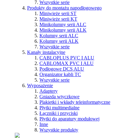
Wszystkie serie
Produkty do montażu napodłogowego
Miniwieże serii ST
Miniwieże serii KT
Minikolumny serii ALC
Minikolumny serii ALK
Kolumny serii ALC
Kolumny serii ALK
Wszystkie serie
Kanały instalacyjne
CABLOPLUS PVC I ALU
CABLOMAX PVC I ALU
Podłogowe DCS ALU
Organizator kabli TC
Wszystkie serie
Wyposażenie
Adaptery
Gniazda wtyczkowe
Plakietki i wkłady teleinformatyczne
Płytki multimedialne
Łączniki i przyciski
Płytki do aparatury modułowej
Inne
Wszystkie produkty