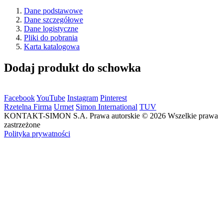
Dane podstawowe
Dane szczegółowe
Dane logistyczne
Pliki do pobrania
Karta katalogowa
Dodaj produkt do schowka
Facebook
YouTube
Instagram
Pinterest
Rzetelna Firma
Urmet
Simon International
TUV
KONTAKT-SIMON S.A. Prawa autorskie © 2026 Wszelkie prawa
zastrzeżone
Polityka prywatności