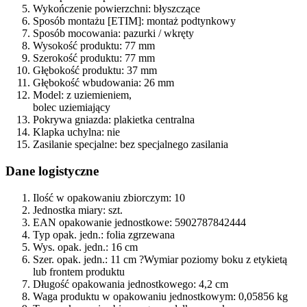
Wykończenie powierzchni:
błyszczące
Sposób montażu [ETIM]:
montaż podtynkowy
Sposób mocowania:
pazurki / wkręty
Wysokość produktu:
77 mm
Szerokość produktu:
77 mm
Głębokość produktu:
37 mm
Głębokość wbudowania:
26 mm
Model:
z uziemieniem,
bolec uziemiający
Pokrywa gniazda:
plakietka centralna
Klapka uchylna:
nie
Zasilanie specjalne:
bez specjalnego zasilania
Dane logistyczne
Ilość w opakowaniu zbiorczym:
10
Jednostka miary:
szt.
EAN opakowanie jednostkowe:
5902787842444
Typ opak. jedn.:
folia zgrzewana
Wys. opak. jedn.:
16 cm
Szer. opak. jedn.:
11 cm
?
Wymiar poziomy boku z etykietą
lub frontem produktu
Długość opakowania jednostkowego:
4,2 cm
Waga produktu w opakowaniu jednostkowym:
0,05856 kg