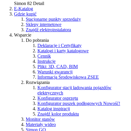
Simon 82 Detail
E-Katalog
Gdzie kupić
Stacjonarne punkty sprzedaży
Sklepy internetowe
Znajdź elektroinstalatora
Wsparcie
Do pobrania
Deklaracje i Certyfikaty
Katalogi i karty katalogowe
Cennik
Instrukcje
Pliki: 3D, CAD, BIM
Warunki gwarancji
Informacja Środowiskowa ZSEE
Rozwiązania
Konfigurator stacji ładowania pojazdów
elektrycznych
Konfigurator osprzętu
Konfigurator puszek podłogowych
Nowość!
Katalog inspiracji
Znajdź kolor produktu
Monitor stanów
Materiały wideo
Simon GO