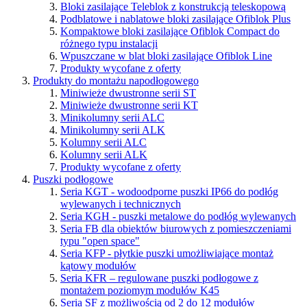
Bloki zasilające Teleblok z konstrukcją teleskopową
Podblatowe i nablatowe bloki zasilające Ofiblok Plus
Kompaktowe bloki zasilające Ofiblok Compact do
różnego typu instalacji
Wpuszczane w blat bloki zasilające Ofiblok Line
Produkty wycofane z oferty
Produkty do montażu napodłogowego
Miniwieże dwustronne serii ST
Miniwieże dwustronne serii KT
Minikolumny serii ALC
Minikolumny serii ALK
Kolumny serii ALC
Kolumny serii ALK
Produkty wycofane z oferty
Puszki podłogowe
Seria KGT - wodoodporne puszki IP66 do podłóg
wylewanych i technicznych
Seria KGH - puszki metalowe do podłóg wylewanych
Seria FB dla obiektów biurowych z pomieszczeniami
typu "open space"
Seria KFP - płytkie puszki umożliwiające montaż
kątowy modułów
Seria KFR – regulowane puszki podłogowe z
montażem poziomym modułów K45
Seria SF z możliwością od 2 do 12 modułów