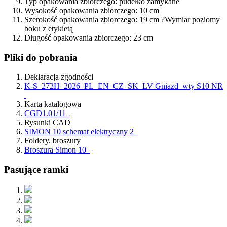
Typ opakowania zbiorczego:
pudełko zamykane
Wysokość opakowania zbiorczego:
10 cm
Szerokość opakowania zbiorczego:
19 cm
?
Wymiar poziomy
boku z etykietą
Długość opakowania zbiorczego:
23 cm
Pliki do pobrania
Deklaracja zgodności
K-S_272H_2026_PL_EN_CZ_SK_LV Gniazd_wty S10 NR
Karta katalogowa
CGD1.01/11
Rysunki CAD
SIMON 10 schemat elektryczny 2
Foldery, broszury
Broszura Simon 10
Pasujące ramki