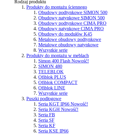
Rodzaj produktu
Produkty do montażu ściennego
Obudowy podtynkowe SIMON 500
Obudowy natynkowe SIMON 500
Obudowy podtynkowe CIMA PRO
Obudowy natynkowe CIMA PRO
Obudowy do modułów K45
Metalowe obudowy podtynkowe
Metalowe obudowy natynkowe
Wszystkie serie
Produkty do montażu w meblach
Simon 400 Flash
Nowość!
SIMON 480
TELEBLOK
Ofiblok PLUS
Ofiblok COMPACT
Ofiblok LINE
Wszystkie serie
Puszki podłogowe
Seria KGT IP66
Nowość!
Seria KGH
Nowość!
Seria FB
Seria SF
Seria KF
Seria KSE IP66