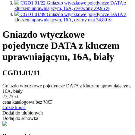
CGD1.01/22
Gniazdo wtyczkowe pojedyncze DATA z
kluczem uprawniającym, 16A, czerwony
29,95 zł
CGD1.01/49
Gniazdo wtyczkowe pojedyncze DATA z
kluczem uprawniającym, 16A, czarny mat
34,80 zł
Gniazdo wtyczkowe
pojedyncze DATA z kluczem
uprawniającym, 16A, biały
CGD1.01/11
Gniazdo wtyczkowe pojedyncze DATA z kluczem uprawniającym,
16A, biały
27,25 zł
cena katalogowa bez VAT
Gdzie kupić
Dodaj do ulubionych
Dodaj do schowka