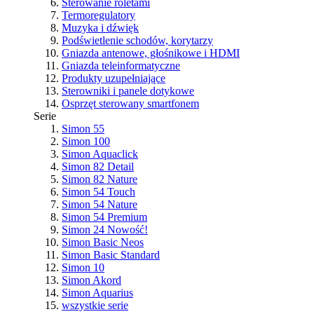
Sterowanie roletami
Termoregulatory
Muzyka i dźwięk
Podświetlenie schodów, korytarzy
Gniazda antenowe, głośnikowe i HDMI
Gniazda teleinformatyczne
Produkty uzupełniające
Sterowniki i panele dotykowe
Osprzęt sterowany smartfonem
Serie
Simon 55
Simon 100
Simon Aquaclick
Simon 82 Detail
Simon 82 Nature
Simon 54 Touch
Simon 54 Nature
Simon 54 Premium
Simon 24
Nowość!
Simon Basic Neos
Simon Basic Standard
Simon 10
Simon Akord
Simon Aquarius
wszystkie serie