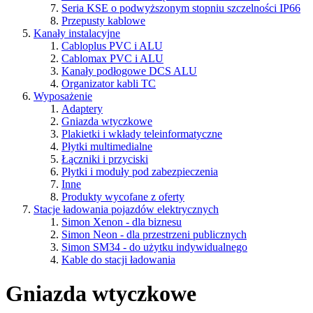
Seria KSE o podwyższonym stopniu szczelności IP66
Przepusty kablowe
Kanały instalacyjne
Cabloplus PVC i ALU
Cablomax PVC i ALU
Kanały podłogowe DCS ALU
Organizator kabli TC
Wyposażenie
Adaptery
Gniazda wtyczkowe
Plakietki i wkłady teleinformatyczne
Płytki multimedialne
Łączniki i przyciski
Płytki i moduły pod zabezpieczenia
Inne
Produkty wycofane z oferty
Stacje ładowania pojazdów elektrycznych
Simon Xenon - dla biznesu
Simon Neon - dla przestrzeni publicznych
Simon SM34 - do użytku indywidualnego
Kable do stacji ładowania
Gniazda wtyczkowe