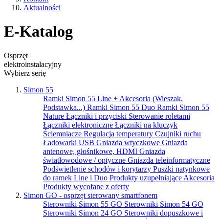
Aktualności
E-Katalog
Osprzęt
elektroinstalacyjny
Wybierz serię
Simon 55
Ramki Simon 55 Line + Akcesoria (Wieszak,
Podstawka...)
Ramki Simon 55 Duo
Ramki Simon 55
Nature
Łączniki i przyciski
Sterowanie roletami
Łączniki elektroniczne
Łączniki na kluczyk
Ściemniacze
Regulacja temperatury
Czujniki ruchu
Ładowarki USB
Gniazda wtyczkowe
Gniazda
antenowe, głośnikowe, HDMI
Gniazda
światłowodowe / optyczne
Gniazda teleinformatyczne
Podświetlenie schodów i korytarzy
Puszki natynkowe
do ramek Line i Duo
Produkty uzupełniające
Akcesoria
Produkty wycofane z oferty
Simon GO - osprzęt sterowany smartfonem
Sterowniki Simon 55 GO
Sterowniki Simon 54 GO
Sterowniki Simon 24 GO
Sterowniki dopuszkowe i