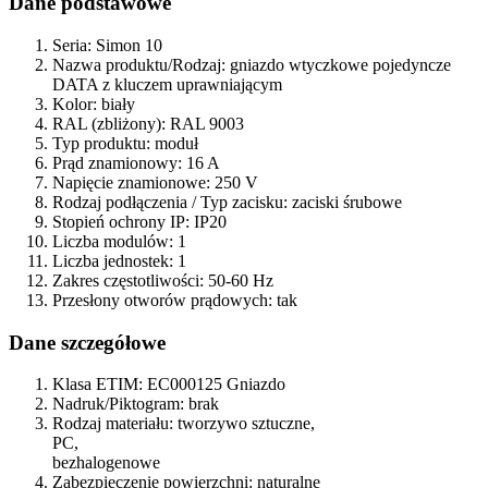
Dane podstawowe
Seria:
Simon 10
Nazwa produktu/Rodzaj:
gniazdo wtyczkowe pojedyncze
DATA z kluczem uprawniającym
Kolor:
biały
RAL (zbliżony):
RAL 9003
Typ produktu:
moduł
Prąd znamionowy:
16 A
Napięcie znamionowe:
250 V
Rodzaj podłączenia / Typ zacisku:
zaciski śrubowe
Stopień ochrony IP:
IP20
Liczba modulów:
1
Liczba jednostek:
1
Zakres częstotliwości:
50-60 Hz
Przesłony otworów prądowych:
tak
Dane szczegółowe
Klasa ETIM:
EC000125 Gniazdo
Nadruk/Piktogram:
brak
Rodzaj materiału:
tworzywo sztuczne,
PC,
bezhalogenowe
Zabezpieczenie powierzchni:
naturalne