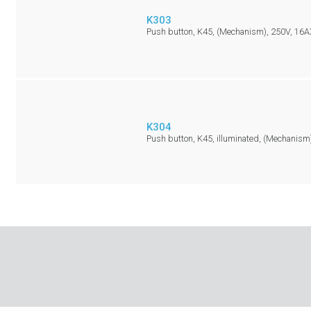
K303
Push button, K45, (Mechanism), 250V, 16
K304
Push button, K45, illuminated, (Mechanis