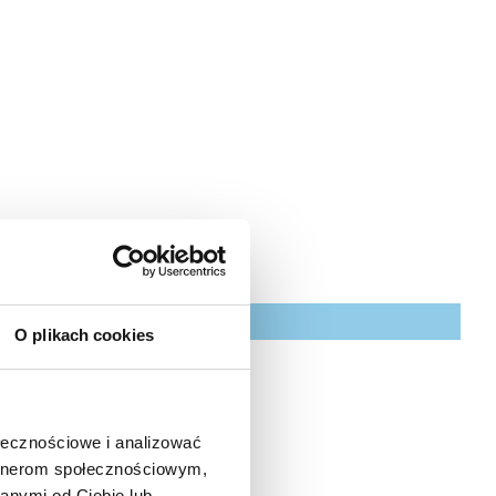
O plikach cookies
tions
ołecznościowe i analizować
artnerom społecznościowym,
anymi od Ciebie lub