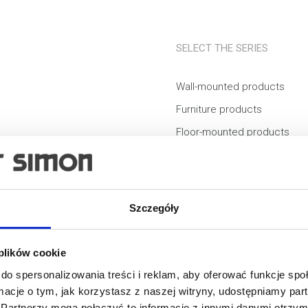
SELECT THE SERIES
Wall-mounted products
Furniture products
Floor-mounted products
Floor boxes
Trunking
Equipment
Szczegóły
Electric vehicle charging sta
 plików cookie
do spersonalizowania treści i reklam, aby oferować funkcje sp
ormacje o tym, jak korzystasz z naszej witryny, udostępniamy p
Partnerzy mogą połączyć te informacje z innymi danymi otrzym