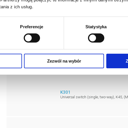
nia z ich usług.
Preferencje
Statystyka
Switches and buttons
Zezwól na wybór
Z
K301
Universal switch (single, two-way), K45, 