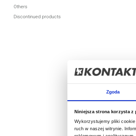
Others
Discontinued products
SELECT THE SERIES
Simon 55
Simon GO - smartphone-controlled products
Simon 100
Simon 82
Simon 54
Simon 54 Touch (controllers and touch panels)
Zgoda
Simon 24
Simon Basic
Niniejsza strona korzysta z
Simon 10
Wykorzystujemy pliki cookie 
Simon Akord
ruch w naszej witrynie. Inf
reklamowym i analitycznym. 