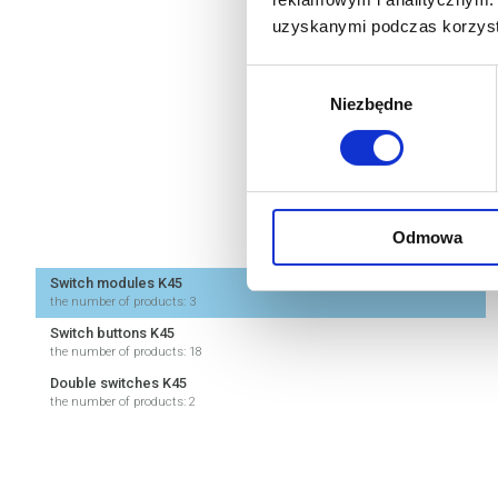
Simon Aquaclick
uzyskanymi podczas korzysta
Simon Aquarius (IP54)
Wybór
Niezbędne
zgody
Odmowa
Switch modules K45
the number of products: 3
Switch buttons K45
the number of products: 18
Double switches K45
the number of products: 2