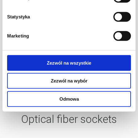
SELECT THE SERIES
Statystyka
Wall-mounted products
Marketing
Furniture products
Floor-mounted products
Floor boxes
Zezwól na wszystkie
Trunking
Equipment
Zezwól na wybór
Electric vehicle charging stations
Odmowa
Optical fiber sockets