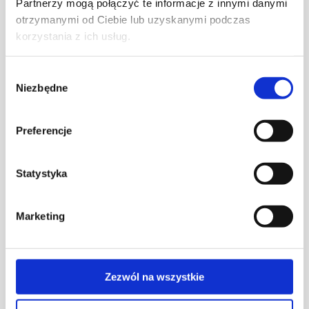
Partnerzy mogą połączyć te informacje z innymi danymi
otrzymanymi od Ciebie lub uzyskanymi podczas
ALC313/8/14
korzystania z ich usług.
Mini installation column, One-
sided, ALC, 471mm, 6×K45,
3×CIMA, 3×S500, aluminum
Wybór
Niezbędne
zgody
Preferencje
ALC314/8/14
Mini installation column, One-
sided, ALC, 601mm, 8×K45,
4×CIMA, 4×S500, aluminum
Statystyka
Marketing
ALC315/8/14
Mini installation column, One-
sided, ALC, 741mm, 10×K45,
5×CIMA, 5×S500, aluminum
Zezwól na wszystkie