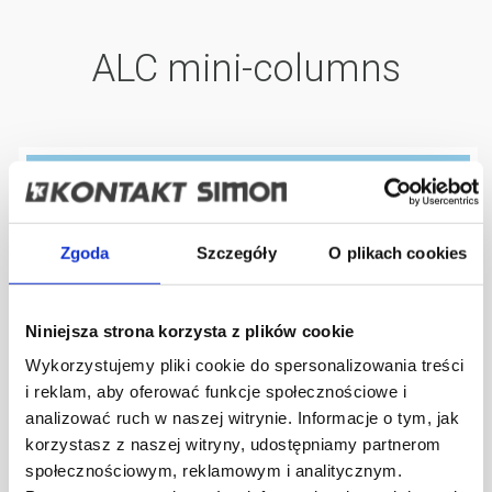
ALC mini-columns
Mini installation columns ALC
the number of products: 16
Accessories for mini installation columns ALC
the number of products: 7
Zgoda
Szczegóły
O plikach cookies
Spare elements for mini installation columns ALC
the number of products: 10
Niniejsza strona korzysta z plików cookie
Wykorzystujemy pliki cookie do spersonalizowania treści
ALC312/8/14
i reklam, aby oferować funkcje społecznościowe i
Mini installation column, One-
sided, ALC, 336mm, 4×K45,
analizować ruch w naszej witrynie. Informacje o tym, jak
2×CIMA, 2×S500, aluminum
korzystasz z naszej witryny, udostępniamy partnerom
społecznościowym, reklamowym i analitycznym.