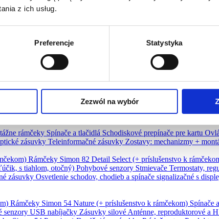
nia z ich usług.
Preferencje
Statystyka
..)
Rámčeky Simon 55 Duo
Rámčeky Simon 55 Nature
Spínače a tlač
é senzory
USB nabíjačky
Zásuvky silové
Anténne, reproduktorové a
montáž: Line, Duo
Doplnkové produkty
Príslušenstvo
Produkty stiahn
Zezwól na wybór
Z
ače Simon 24 GO
Ovládače do krabic a iné
Senzory
Držiaky na tablety
tážne rámčeky
Spínače a tlačidlá
Schodiskové prepínače pre kartu
Ovlá
ptické zásuvky
Teleinformačné zásuvky
Zostavy: mechanizmy + mont
rámčekom)
Rámčeky Simon 82 Detail Select (+ príslušenstvo k rámček
ľúčik, s tiahlom, otočný)
Pohybové senzory
Stmievače
Termostaty, reg
né zásuvky
Osvetlenie schodov, chodieb a spínače signalizačné s disp
om)
Rámčeky Simon 54 Nature (+ príslušenstvo k rámčekom)
Spínače a
é senzory
USB nabíjačky
Zásuvky silové
Anténne, reproduktorové a