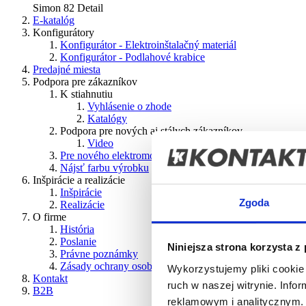
Simon 82 Detail
E-katalóg
Konfigurátory
Konfigurátor - Elektroinštalačný materiál
Konfigurátor - Podlahové krabice
Predajné miesta
Podpora pre zákazníkov
K stiahnutiu
Vyhlásenie o zhode
Katalógy
Podpora pre nových aj stálych zákazníkov
Video
Pre nového elektromontéra
Nájsť farbu výrobku
Inšpirácie a realizácie
Inšpirácie
Zgoda
Realizácie
O firme
História
Poslanie
Niniejsza strona korzysta z
Právne poznámky
Zásady ochrany osobných údajov
Wykorzystujemy pliki cookie 
Kontakt
ruch w naszej witrynie. Inf
B2B
reklamowym i analitycznym. 