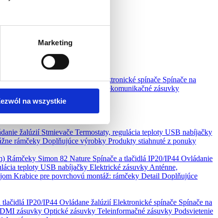
Marketing
ítka IP20/IP44
Ovládanie žalúzií
Elektronické spínače
Spínače na
 HDMI zásuvky
Optické zásuvky
Telekomunikačné zásuvky
uté z ponuky
ezwól na wszystkie
Produkty stiahnuté z ponuky
danie žalúzií
Stmievače
Termostaty, regulácia teploty
USB nabíjačky
ážne rámčeky
Doplňujúce výrobky
Produkty stiahnuté z ponuky
om)
Rámčeky Simon 82 Nature
Spínače a tlačidlá IP20/IP44
Ovládanie
ulácia teploty
USB nabíjačky
Elektrické zásuvky
Anténne,
lejom
Krabice pre povrchovú montáž: rámčeky Detail
Doplňujúce
 tlačidlá IP20/IP44
Ovládane žalúzií
Elektronické spínače
Spínače na
 HDMI zásuvky
Optické zásuvky
Teleinformačné zásuvky
Podsvietenie