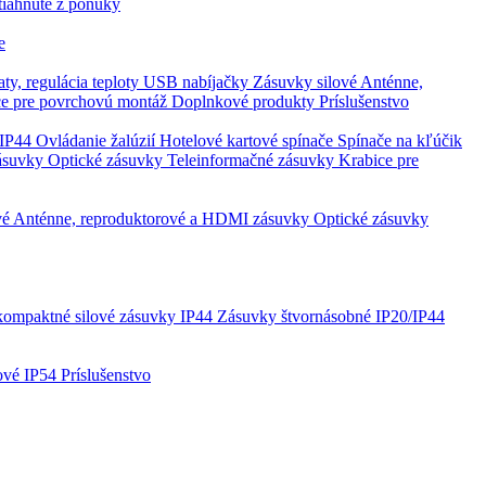
tiahnuté z ponuky
e
ty, regulácia teploty
USB nabíjačky
Zásuvky silové
Anténne,
ce pre povrchovú montáž
Doplnkové produkty
Príslušenstvo
0/IP44
Ovládanie žalúzií
Hotelové kartové spínače
Spínače na kľúčik
zásuvky
Optické zásuvky
Teleinformačné zásuvky
Krabice pre
vé
Anténne, reproduktorové a HDMI zásuvky
Optické zásuvky
kompaktné silové zásuvky IP44
Zásuvky štvornásobné IP20/IP44
lové IP54
Príslušenstvo