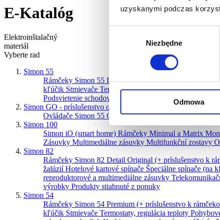
E-Katalóg
uzyskanymi podczas korzysta
Wybór
Elektroinštalačný
Niezbędne
zgody
materiál
Vyberte rad
Simon 55
Rámčeky Simon 55 Line + príslušenstvo (držiak, vešiak.
kľúčik
Stmievače
Termostaty, regulácia teploty
Pohybov
Podsvietenie schodov a chodieb
Krabice pre povrchovú 
Odmowa
Simon GO - príslušenstvo ovládané smartfónom
Ovládače Simon 55 GO
Ovládače Simon 54 GO
Ovlád
Simon 100
Simon iO (smart home)
Rámčeky Minimal a Matrix
Mon
Zásuvky
Multimediálne zásuvky
Multifunkční zostavy
O
Simon 82
Rámčeky Simon 82 Detail Original (+ príslušenstvo k 
žalúzií
Hotelové kartové spínače
Špeciálne spínače (na k
reproduktorové a multimediálne zásuvky
Telekomunikač
výrobky
Produkty stiahnuté z ponuky
Simon 54
Rámčeky Simon 54 Premium (+ príslušenstvo k rámček
kľúčik
Stmievače
Termostaty, regulácia teploty
Pohybov