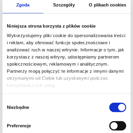
Všetky série
Zgoda
Szczegóły
O plikach cookies
Výrobky pre podlahovú montáž
Miniveže radu ST
Miniveže radu KT
Ministĺpiky radu ALC
Niniejsza strona korzysta z plików cookie
Ministĺpiky radu ALK
Stĺpiky radu ALC
Wykorzystujemy pliki cookie do spersonalizowania treści
Stĺpiky radu ALK
i reklam, aby oferować funkcje społecznościowe i
Všetky série
analizować ruch w naszej witrynie. Informacje o tym, jak
Inštalačné kanály
CABLOPLUS PVC A ALU
korzystasz z naszej witryny, udostępniamy partnerom
CABLOMAX PVC A ALU
społecznościowym, reklamowym i analitycznym.
Podlahové DCS ALU
Partnerzy mogą połączyć te informacje z innymi danymi
Organizátor káblov TC
Všetky série
otrzymanymi od Ciebie lub uzyskanymi podczas
Vybavenie
korzystania z ich usług.
Adaptéry
Elektrické zásuvky
Plaketky a teleinformatické vložky
Wybór
Multimediálne panely
Niezbędne
zgody
Vypínače a tlačidlá
Panely pre modulárne prístroje
Iné
Všetky produkty
Preferencje