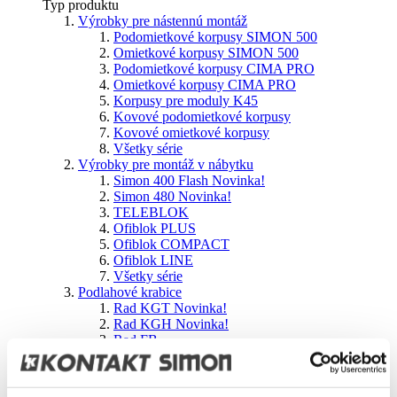
Typ produktu
Výrobky pre nástennú montáž
Podomietkové korpusy SIMON 500
Omietkové korpusy SIMON 500
Podomietkové korpusy CIMA PRO
Omietkové korpusy CIMA PRO
Korpusy pre moduly K45
Kovové podomietkové korpusy
Kovové omietkové korpusy
Všetky série
Výrobky pre montáž v nábytku
Simon 400 Flash
Novinka!
Simon 480
Novinka!
TELEBLOK
Ofiblok PLUS
Ofiblok COMPACT
Ofiblok LINE
Všetky série
Podlahové krabice
Rad KGT
Novinka!
Rad KGH
Novinka!
Rad FB
Rad SF
Rad KF
Rad KSE IP66