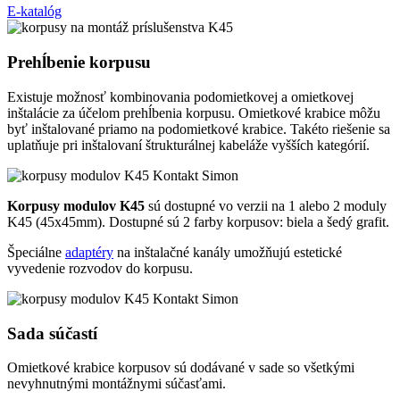
E-katalóg
Prehĺbenie korpusu
Existuje možnosť kombinovania podomietkovej a omietkovej
inštalácie za účelom prehĺbenia korpusu. Omietkové krabice môžu
byť inštalované priamo na podomietkové krabice. Takéto riešenie sa
uplatňuje pri inštalovaní štrukturálnej kabeláže vyšších kategórií.
Korpusy modulov K45
sú dostupné vo verzii na 1 alebo 2 moduly
K45 (45x45mm). Dostupné sú 2 farby korpusov: biela a šedý grafit.
Špeciálne
adaptéry
na inštalačné kanály umožňujú estetické
vyvedenie rozvodov do korpusu.
Sada súčastí
Omietkové krabice korpusov sú dodávané v sade so všetkými
nevyhnutnými montážnymi súčasťami.