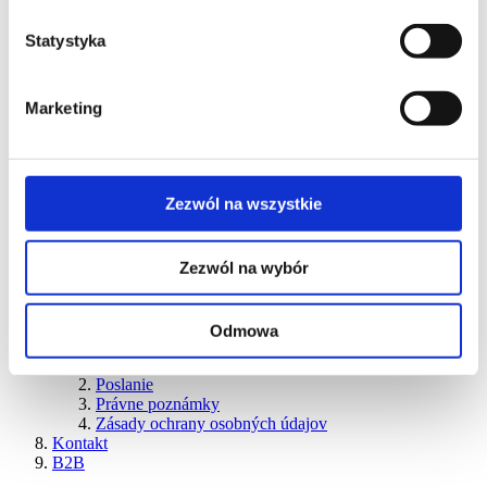
Simon 82 Detail
E-katalóg
Statystyka
Konfigurátory
Konfigurátor - Elektroinštalačný materiál
Konfigurátor - Podlahové krabice
Marketing
Predajné miesta
Podpora pre zákazníkov
K stiahnutiu
Vyhlásenie o zhode
Katalógy
Zezwól na wszystkie
Podpora pre nových aj stálych zákazníkov
Video
Pre nového elektromontéra
Nájsť farbu výrobku
Zezwól na wybór
Inšpirácie a realizácie
Inšpirácie
Realizácie
Odmowa
O firme
História
Poslanie
Právne poznámky
Zásady ochrany osobných údajov
Kontakt
B2B