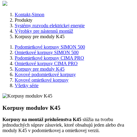
Kontakt-Simon
Produkty
Systémy rozvodu elektrickej energie
Výrobky pre nástennú montáž
Korpusy pre moduly K45
Podomietkové korpusy SIMON 500
Omietkové korpusy SIMON 500
Podomietkové korpusy CIMA PRO
Omietkové korpusy CIMA PRO
Korpusy pre moduly K45
Kovové podomietkové korpusy
Kovové omietkové korpusy
Všetky série
Korpusy modulov K45
Korpusy na montáž príslušenstva K45
slúžia na tvorbu
jednoduchých súprav zásuviek, ktoré obsahujú jeden alebo dva
moduly K45 v podomietkovej a omietkovej verzii.