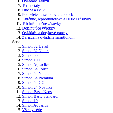
Ovládane žalúzií
Termostaty
Hudba a zvuk
Podsvietenie schodov a chodieb
Anténne, reproduktorové a HDMI zásuvky
Teleinformačné zásuvky
Doplňujúce výrobky
Ovládače a dotykové panely
Zariadenia ovládané smartfónom
Serie
Simon 82 Detail
Simon 82 Nature
Simon 55
Simon 100
Simon Aquaclick
Simon 54 Touch
Simon 54 Nature
Simon 54 Premium
Simon 54 GO
Simon 24
Novinka!
Simon Basic Neos
Simon Basic Standard
Simon 10
Simon Aquarius
Všetky série