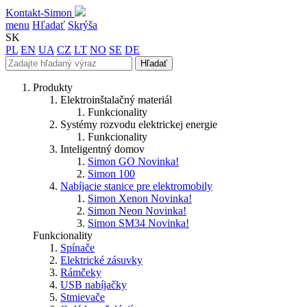
Kontakt-Simon
menu
Hľadať
Skrýša
SK
PL
EN
UA
CZ
LT
NO
SE
DE
Hľadať
Produkty
Elektroinštalačný materiál
Funkcionality
Systémy rozvodu elektrickej energie
Funkcionality
Inteligentný domov
Simon GO
Novinka!
Simon 100
Nabíjacie stanice pre elektromobily
Simon Xenon
Novinka!
Simon Neon
Novinka!
Simon SM34
Novinka!
Funkcionality
Spínače
Elektrické zásuvky
Rámčeky
USB nabíjačky
Stmievače