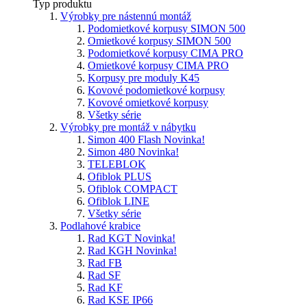
Typ produktu
Výrobky pre nástennú montáž
Podomietkové korpusy SIMON 500
Omietkové korpusy SIMON 500
Podomietkové korpusy CIMA PRO
Omietkové korpusy CIMA PRO
Korpusy pre moduly K45
Kovové podomietkové korpusy
Kovové omietkové korpusy
Všetky série
Výrobky pre montáž v nábytku
Simon 400 Flash
Novinka!
Simon 480
Novinka!
TELEBLOK
Ofiblok PLUS
Ofiblok COMPACT
Ofiblok LINE
Všetky série
Podlahové krabice
Rad KGT
Novinka!
Rad KGH
Novinka!
Rad FB
Rad SF
Rad KF
Rad KSE IP66