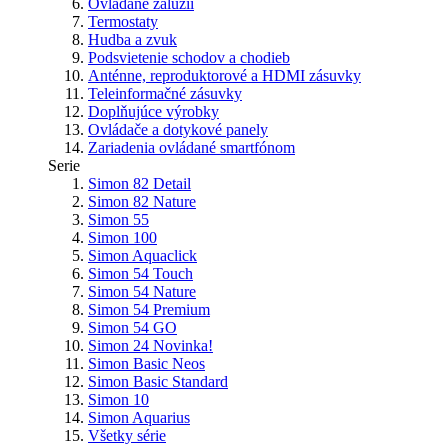
Ovládane žalúzií
Termostaty
Hudba a zvuk
Podsvietenie schodov a chodieb
Anténne, reproduktorové a HDMI zásuvky
Teleinformačné zásuvky
Doplňujúce výrobky
Ovládače a dotykové panely
Zariadenia ovládané smartfónom
Serie
Simon 82 Detail
Simon 82 Nature
Simon 55
Simon 100
Simon Aquaclick
Simon 54 Touch
Simon 54 Nature
Simon 54 Premium
Simon 54 GO
Simon 24
Novinka!
Simon Basic Neos
Simon Basic Standard
Simon 10
Simon Aquarius
Všetky série