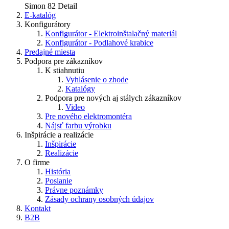
Simon 82 Detail
E-katalóg
Konfigurátory
Konfigurátor - Elektroinštalačný materiál
Konfigurátor - Podlahové krabice
Predajné miesta
Podpora pre zákazníkov
K stiahnutiu
Vyhlásenie o zhode
Katalógy
Podpora pre nových aj stálych zákazníkov
Video
Pre nového elektromontéra
Nájsť farbu výrobku
Inšpirácie a realizácie
Inšpirácie
Realizácie
O firme
História
Poslanie
Právne poznámky
Zásady ochrany osobných údajov
Kontakt
B2B