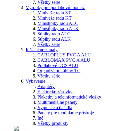
Všetky série
Výrobky pre podlahovú montáž
Miniveže radu ST
Miniveže radu KT
Ministĺpiky radu ALC
Ministĺpiky radu ALK
Stĺpiky radu ALC
Stĺpiky radu ALK
Všetky série
Inštalačné kanály
CABLOPLUS PVC A ALU
CABLOMAX PVC A ALU
Podlahové DCS ALU
Organizátor káblov TC
Všetky série
Vybavenie
Adaptéry
Elektrické zásuvky
Plaketky a teleinformatické vložky
Multimediálne panely
Vypínače a tlačidlá
Panely pre modulárne prístroje
Iné
Všetky produkty