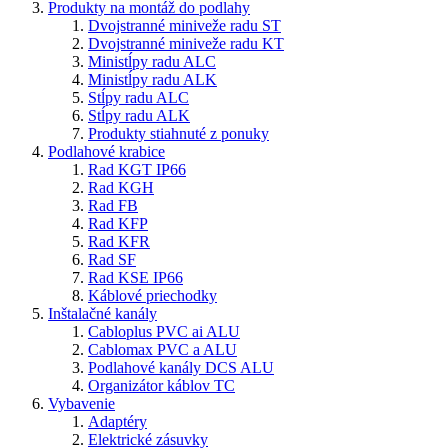
Produkty na montáž do podlahy
Dvojstranné miniveže radu ST
Dvojstranné miniveže radu KT
Ministĺpy radu ALC
Ministĺpy radu ALK
Stĺpy radu ALC
Stĺpy radu ALK
Produkty stiahnuté z ponuky
Podlahové krabice
Rad KGT IP66
Rad KGH
Rad FB
Rad KFP
Rad KFR
Rad SF
Rad KSE IP66
Káblové priechodky
Inštalačné kanály
Cabloplus PVC ai ALU
Cablomax PVC a ALU
Podlahové kanály DCS ALU
Organizátor káblov TC
Vybavenie
Adaptéry
Elektrické zásuvky