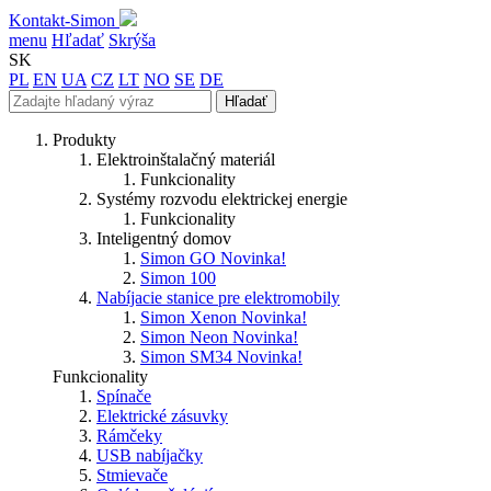
Kontakt-Simon
menu
Hľadať
Skrýša
SK
PL
EN
UA
CZ
LT
NO
SE
DE
Hľadať
Produkty
Elektroinštalačný materiál
Funkcionality
Systémy rozvodu elektrickej energie
Funkcionality
Inteligentný domov
Simon GO
Novinka!
Simon 100
Nabíjacie stanice pre elektromobily
Simon Xenon
Novinka!
Simon Neon
Novinka!
Simon SM34
Novinka!
Funkcionality
Spínače
Elektrické zásuvky
Rámčeky
USB nabíjačky
Stmievače