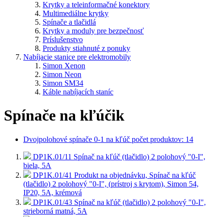
Krytky a teleinformačné konektory
Multimediálne krytky
Spínače a tlačidlá
Krytky a moduly pre bezpečnosť
Príslušenstvo
Produkty stiahnuté z ponuky
Nabíjacie stanice pre elektromobily
Simon Xenon
Simon Neon
Simon SM34
Káble nabíjacích staníc
Spínače na kľúčik
Dvojpolohové spínače 0-1 na kľúč
počet produktov: 14
DP1K.01/11
Spínač na kľúč (tlačidlo) 2 polohový "0-I",
biela, 5A
DP1K.01/41
Produkt na objednávku, Spínač na kľúč
(tlačidlo) 2 polohový "0-I", (prístroj s krytom), Simon 54,
IP20, 5A, krémová
DP1K.01/43
Spínač na kľúč (tlačidlo) 2 polohový "0-I",
strieborná matná, 5A