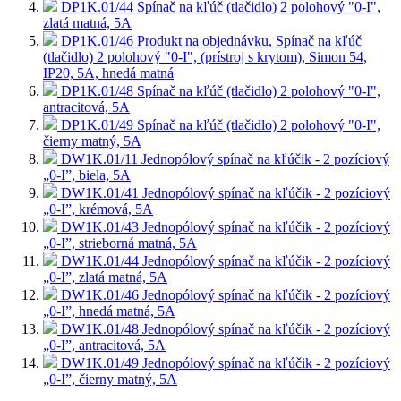
DP1K.01/44
Spínač na kľúč (tlačidlo) 2 polohový "0-I",
zlatá matná, 5A
DP1K.01/46
Produkt na objednávku, Spínač na kľúč
(tlačidlo) 2 polohový "0-I", (prístroj s krytom), Simon 54,
IP20, 5A, hnedá matná
DP1K.01/48
Spínač na kľúč (tlačidlo) 2 polohový "0-I",
antracitová, 5A
DP1K.01/49
Spínač na kľúč (tlačidlo) 2 polohový "0-I",
čierny matný, 5A
DW1K.01/11
Jednopólový spínač na kľúčik - 2 pozíciový
„0-I”, biela, 5A
DW1K.01/41
Jednopólový spínač na kľúčik - 2 pozíciový
„0-I”, krémová, 5A
DW1K.01/43
Jednopólový spínač na kľúčik - 2 pozíciový
„0-I”, strieborná matná, 5A
DW1K.01/44
Jednopólový spínač na kľúčik - 2 pozíciový
„0-I”, zlatá matná, 5A
DW1K.01/46
Jednopólový spínač na kľúčik - 2 pozíciový
„0-I”, hnedá matná, 5A
DW1K.01/48
Jednopólový spínač na kľúčik - 2 pozíciový
„0-I”, antracitová, 5A
DW1K.01/49
Jednopólový spínač na kľúčik - 2 pozíciový
„0-I”, čierny matný, 5A