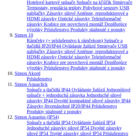
Hotelové kartové spínače
Spínače na kľúčik
Stmievače
Termostaty, regulácia teploty
Pohybové senzory
USB
nabíjačky
Zásuvky silové
Anténne, reproduktorové a
HDMI zásuvky
Optické zásuvky
Teleinformačné
zásuvky
Krabice pre povrchovú montáž
Doplňujúce
výrobky
Príslušenstvo
Produkty stiahnuté z ponuky
Simon 10
Rámčeky (+ príslušenstvo k rámčekom)
Spínače a
tlačidlá IP20/IP44
Ovládanie žalúzií
Stmievače
USB
nabíjačky
Zásuvky silové
Anténne, reproduktorové a
HDMI zásuvky
Optické zásuvky
Teleinformačné
zásuvky
Krabice pre povrchovú montáž
Doplňujúce
výrobky
Príslušenstvo
Produkty stiahnuté z ponuky
Simon Akord
Príslušenstvo
Simon Aquaclick
Spínače a tlačidlá IP44
Ovládanie žalúzií
Jednopólové
spínače + jednoduchá zásuvka
Jednoduché silové
zásuvky IP44
Dvojité kompaktné silové zásuvky IP44
Zásuvky štvornásobné IP20/IP44
Príslušenstvo
Produkty stiahnuté z ponuky
Simon Aquarius (IP54)
Spínače a tlačidlá IP54
Ovládanie žalúzií IP54
Jednoduché zásuvky silové IP54
Dvojité zásuvky
silové IP54
Trojité zásuvky silové IP54
Príslušenstvo