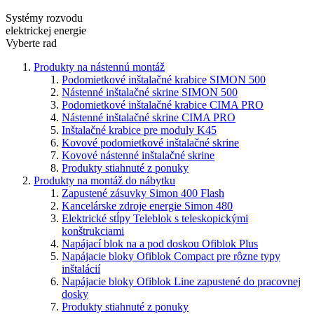
Systémy rozvodu
elektrickej energie
Vyberte rad
Produkty na nástennú montáž
Podomietkové inštalačné krabice SIMON 500
Nástenné inštalačné skrine SIMON 500
Podomietkové inštalačné krabice CIMA PRO
Nástenné inštalačné skrine CIMA PRO
Inštalačné krabice pre moduly K45
Kovové podomietkové inštalačné skrine
Kovové nástenné inštalačné skrine
Produkty stiahnuté z ponuky
Produkty na montáž do nábytku
Zapustené zásuvky Simon 400 Flash
Kancelárske zdroje energie Simon 480
Elektrické stĺpy Teleblok s teleskopickými
konštrukciami
Napájací blok na a pod doskou Ofiblok Plus
Napájacie bloky Ofiblok Compact pre rôzne typy
inštalácií
Napájacie bloky Ofiblok Line zapustené do pracovnej
dosky
Produkty stiahnuté z ponuky