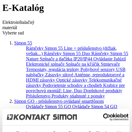
E-Katalóg
Elektroinštalačný
materiál
Vyberte rad
Simon 55
Rámčeky Simon 55 Line + príslušenstvo (držiak,
vešiak...)
Rámčeky Simon 55 Duo
Rámčeky Simon 55
Nature
Spínače a tlačítka IP20/IP44
Ovládanie žalúzií
Elektronické spínače
Spínače na kľúčik
Stmievače
Termostaty, regulácia teploty
Pohybové senzory
USB
nabíjačky
Zásuvky silové
Anténne, reproduktorové a
HDMI zásuvky
Optické zásuvky
Telekomunikačné
zásuvky
Podsvietenie schodov a chodieb
Krabice pre
povrchovú montáž: Line, Duo
Doplnkové produkty
Príslušenstvo
Produkty stiahnuté z ponuky
Simon GO - príslušenstvo ovládané smartfónom
Ovládače Simon 55 GO
Ovládače Simon 54 GO
Ovládače Simon 24 GO
Ovládače do krabic a iné
Senzory
Držiaky na tablety
Produkty stiahnuté z
ponuky
Simon 100