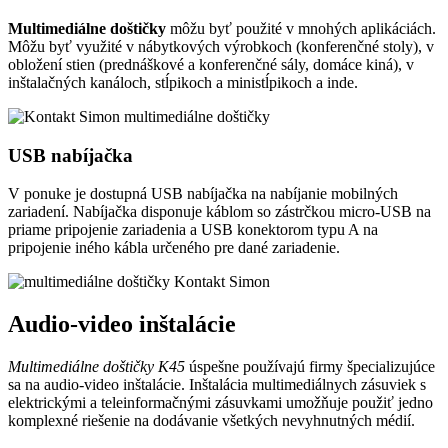
Multimediálne doštičky
môžu byť použité v mnohých aplikáciách.
Môžu byť využité v nábytkových výrobkoch (konferenčné stoly), v
obložení stien (prednáškové a konferenčné sály, domáce kiná), v
inštalačných kanáloch, stĺpikoch a ministĺpikoch a inde.
USB nabíjačka
V ponuke je dostupná USB nabíjačka na nabíjanie mobilných
zariadení. Nabíjačka disponuje káblom so zástrčkou micro-USB na
priame pripojenie zariadenia a USB konektorom typu A na
pripojenie iného kábla určeného pre dané zariadenie.
Audio-video inštalácie
Multimediálne doštičky K45
úspešne používajú firmy špecializujúce
sa na audio-video inštalácie. Inštalácia multimediálnych zásuviek s
elektrickými a teleinformačnými zásuvkami umožňuje použiť jedno
komplexné riešenie na dodávanie všetkých nevyhnutných médií.