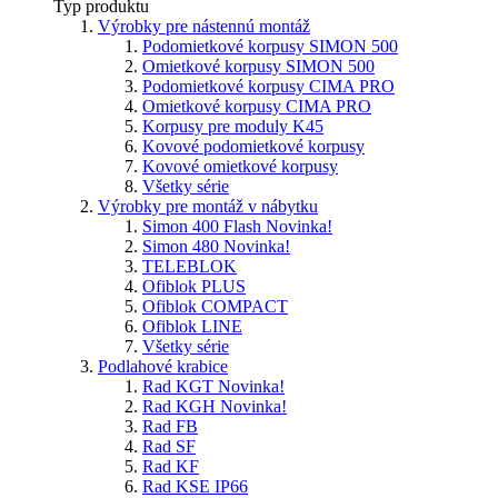
Typ produktu
Výrobky pre nástennú montáž
Podomietkové korpusy SIMON 500
Omietkové korpusy SIMON 500
Podomietkové korpusy CIMA PRO
Omietkové korpusy CIMA PRO
Korpusy pre moduly K45
Kovové podomietkové korpusy
Kovové omietkové korpusy
Všetky série
Výrobky pre montáž v nábytku
Simon 400 Flash
Novinka!
Simon 480
Novinka!
TELEBLOK
Ofiblok PLUS
Ofiblok COMPACT
Ofiblok LINE
Všetky série
Podlahové krabice
Rad KGT
Novinka!
Rad KGH
Novinka!
Rad FB
Rad SF
Rad KF
Rad KSE IP66