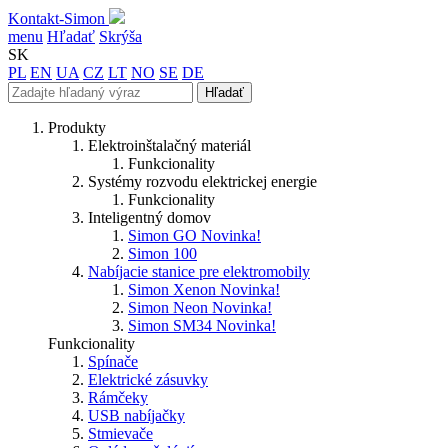
Kontakt-Simon
menu
Hľadať
Skrýša
SK
PL
EN
UA
CZ
LT
NO
SE
DE
Hľadať
Produkty
Elektroinštalačný materiál
Funkcionality
Systémy rozvodu elektrickej energie
Funkcionality
Inteligentný domov
Simon GO
Novinka!
Simon 100
Nabíjacie stanice pre elektromobily
Simon Xenon
Novinka!
Simon Neon
Novinka!
Simon SM34
Novinka!
Funkcionality
Spínače
Elektrické zásuvky
Rámčeky
USB nabíjačky
Stmievače