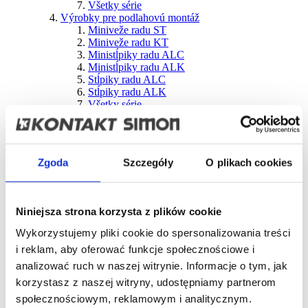
Všetky série
Výrobky pre podlahovú montáž
Miniveže radu ST
Miniveže radu KT
Ministĺpiky radu ALC
Ministĺpiky radu ALK
Stĺpiky radu ALC
Stĺpiky radu ALK
Všetky série
Inštalačné kanály
CABLOPLUS PVC A ALU
CABLOMAX PVC A ALU
Podlahové DCS ALU
Zgoda
Szczegóły
O plikach cookies
Organizátor káblov TC
Všetky série
Vybavenie
Adaptéry
Niniejsza strona korzysta z plików cookie
Elektrické zásuvky
Plaketky a teleinformatické vložky
Wykorzystujemy pliki cookie do spersonalizowania treści
Multimediálne panely
i reklam, aby oferować funkcje społecznościowe i
Vypínače a tlačidlá
Panely pre modulárne prístroje
analizować ruch w naszej witrynie. Informacje o tym, jak
Iné
korzystasz z naszej witryny, udostępniamy partnerom
Všetky produkty
społecznościowym, reklamowym i analitycznym.