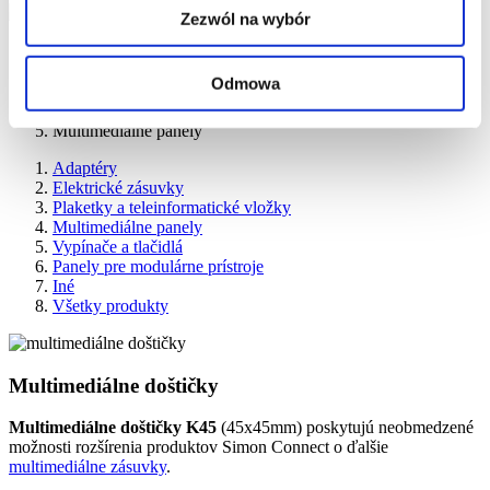
Zezwól na wybór
Kontakt-Simon
Produkty
Odmowa
Systémy rozvodu elektrickej energie
Vybavenie
Multimediálne panely
Adaptéry
Elektrické zásuvky
Plaketky a teleinformatické vložky
Multimediálne panely
Vypínače a tlačidlá
Panely pre modulárne prístroje
Iné
Všetky produkty
Multimediálne doštičky
Multimediálne doštičky K45
(45x45mm) poskytujú neobmedzené
možnosti rozšírenia produktov Simon Connect o ďalšie
multimediálne zásuvky
.