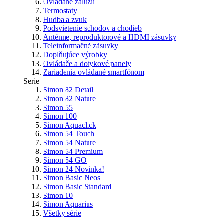
Ovládane žalúzií
Termostaty
Hudba a zvuk
Podsvietenie schodov a chodieb
Anténne, reproduktorové a HDMI zásuvky
Teleinformačné zásuvky
Doplňujúce výrobky
Ovládače a dotykové panely
Zariadenia ovládané smartfónom
Serie
Simon 82 Detail
Simon 82 Nature
Simon 55
Simon 100
Simon Aquaclick
Simon 54 Touch
Simon 54 Nature
Simon 54 Premium
Simon 54 GO
Simon 24
Novinka!
Simon Basic Neos
Simon Basic Standard
Simon 10
Simon Aquarius
Všetky série