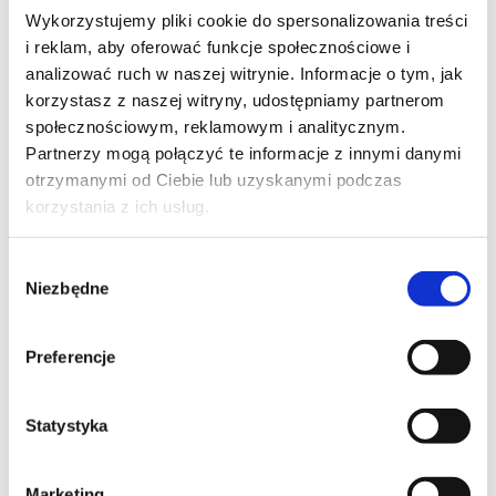
Simon iO (smart home)
Rámčeky Minimal a Matrix
Wykorzystujemy pliki cookie do spersonalizowania treści
Montážne rámčeky
Spínače a tlačidlá
Schodiskové
prepínače pre kartu
Ovládanie žalúzií
Stmievače
i reklam, aby oferować funkcje społecznościowe i
Termostaty, regulácia teploty
USB nabíjačky
Zásuvky
analizować ruch w naszej witrynie. Informacje o tym, jak
Multimediálne zásuvky
Multifunkční zostavy
Optické
korzystasz z naszej witryny, udostępniamy partnerom
zásuvky
Teleinformačné zásuvky
Zostavy:
mechanizmy + montážne rámčeky
Doplňujúce výrobky
społecznościowym, reklamowym i analitycznym.
Produkty stiahnuté z ponuky
Partnerzy mogą połączyć te informacje z innymi danymi
Simon 82
otrzymanymi od Ciebie lub uzyskanymi podczas
Rámčeky Simon 82 Detail Original (+ príslušenstvo k
rámčekom)
Rámčeky Simon 82 Detail Select (+
korzystania z ich usług.
príslušenstvo k rámčekom)
Rámčeky Simon 82 Nature
Spínače a tlačidlá IP20/IP44
Ovládanie žalúzií
Hotelové kartové spínače
Špeciálne spínače (na kľúčik,
Wybór
s tiahlom, otočný)
Pohybové senzory
Stmievače
Niezbędne
zgody
Termostaty, regulácia teploty
USB nabíjačky
Elektrické
zásuvky
Anténne, reproduktorové a multimediálne
zásuvky
Telekomunikačné zásuvky
Osvetlenie
Preferencje
schodov, chodieb a spínače signalizačné s displejom
Krabice pre povrchovú montáž: rámčeky Detail
Doplňujúce výrobky
Produkty stiahnuté z ponuky
Simon 54
Statystyka
Rámčeky Simon 54 Premium (+ príslušenstvo k
rámčekom)
Rámčeky Simon 54 Nature (+ príslušenstvo
k rámčekom)
Spínače a tlačidlá IP20/IP44
Ovládane
Marketing