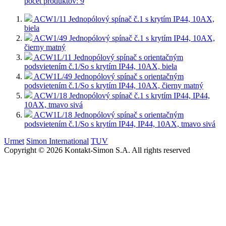
počet produktov: 9
ACW1/11
Jednopólový spínač č.1 s krytím IP44, 10AX,
biela
ACW1/49
Jednopólový spínač č.1 s krytím IP44, 10AX,
čierny matný
ACW1L/11
Jednopólový spínač s orientačným
podsvietením č.1/So s krytím IP44, 10AX, biela
ACW1L/49
Jednopólový spínač s orientačným
podsvietením č.1/So s krytím IP44, 10AX, čierny matný
ACW1/18
Jednopólový spínač č.1 s krytím IP44, IP44,
10AX, tmavo sivá
ACW1L/18
Jednopólový spínač s orientačným
podsvietením č.1/So s krytím IP44, IP44, 10AX, tmavo sivá
Urmet
Simon International
TUV
Copyright © 2026 Kontakt-Simon S.A. All rights reserved