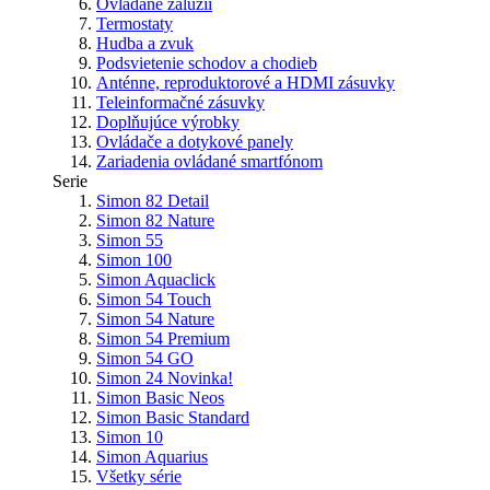
Ovládane žalúzií
Termostaty
Hudba a zvuk
Podsvietenie schodov a chodieb
Anténne, reproduktorové a HDMI zásuvky
Teleinformačné zásuvky
Doplňujúce výrobky
Ovládače a dotykové panely
Zariadenia ovládané smartfónom
Serie
Simon 82 Detail
Simon 82 Nature
Simon 55
Simon 100
Simon Aquaclick
Simon 54 Touch
Simon 54 Nature
Simon 54 Premium
Simon 54 GO
Simon 24
Novinka!
Simon Basic Neos
Simon Basic Standard
Simon 10
Simon Aquarius
Všetky série