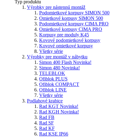
Typ produktu
Výrobky pre nástennú montáž
Podomietkové korpusy SIMON 500
Omietkové korpusy SIMON 500
Podomietkové korpusy CIMA PRO
Omietkové korpusy CIMA PRO
Korpusy pre moduly K45
Kovové podomietkové korpusy
Kovové omietkové korpusy
Všetky série
Výrobky pre montáž v nábytku
Simon 400 Flash
Novinka!
Simon 480
Novinka!
TELEBLOK
Ofiblok PLUS
Ofiblok COMPACT
Ofiblok LINE
Všetky série
Podlahové krabice
Rad KGT
Novinka!
Rad KGH
Novinka!
Rad FB
Rad SF
Rad KF
Rad KSE IP66