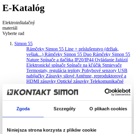
E-Katalóg
Elektroinštalačný
materiál
Vyberte rad
Simon 55
Rámčeky Simon 55 Line + príslušenstvo (držiak,
vešiak...)
Rámčeky Simon 55 Duo
Rámčeky Simon 55
Nature
Spínače a tlačítka IP20/IP44
Ovládanie žalúzií
Elektronické spínače
Spínače na kľúčik
Stmievače
Termostaty, regulácia teploty
Pohybové senzory
USB
nabíjačky
Zásuvky silové
Anténne, reproduktorové a
HDMI zásuvky
Optické zásuvky
Telekomunikačné
zásuvky
Podsvietenie schodov a chodieb
Krabice pre
povrchovú montáž: Line, Duo
Doplnkové produkty
Príslušenstvo
Produkty stiahnuté z ponuky
Simon GO - príslušenstvo ovládané smartfónom
Ovládače Simon 55 GO
Ovládače Simon 54 GO
Zgoda
Szczegóły
O plikach cookies
Ovládače Simon 24 GO
Ovládače do krabic a iné
Senzory
Držiaky na tablety
Produkty stiahnuté z
ponuky
Simon 100
Niniejsza strona korzysta z plików cookie