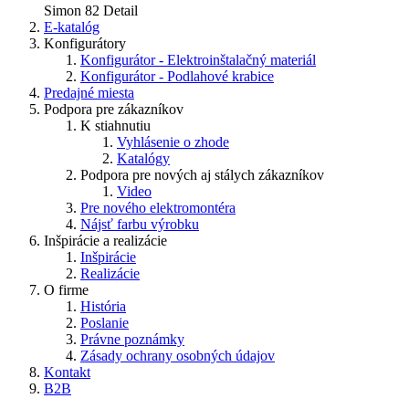
Simon 82 Detail
E-katalóg
Konfigurátory
Konfigurátor - Elektroinštalačný materiál
Konfigurátor - Podlahové krabice
Predajné miesta
Podpora pre zákazníkov
K stiahnutiu
Vyhlásenie o zhode
Katalógy
Podpora pre nových aj stálych zákazníkov
Video
Pre nového elektromontéra
Nájsť farbu výrobku
Inšpirácie a realizácie
Inšpirácie
Realizácie
O firme
História
Poslanie
Právne poznámky
Zásady ochrany osobných údajov
Kontakt
B2B