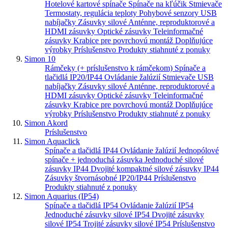
Hotelové kartové spínače
Spínače na kľúčik
Stmievače
Termostaty, regulácia teploty
Pohybové senzory
USB
nabíjačky
Zásuvky silové
Anténne, reproduktorové a
HDMI zásuvky
Optické zásuvky
Teleinformačné
zásuvky
Krabice pre povrchovú montáž
Doplňujúce
výrobky
Príslušenstvo
Produkty stiahnuté z ponuky
Simon 10
Rámčeky (+ príslušenstvo k rámčekom)
Spínače a
tlačidlá IP20/IP44
Ovládanie žalúzií
Stmievače
USB
nabíjačky
Zásuvky silové
Anténne, reproduktorové a
HDMI zásuvky
Optické zásuvky
Teleinformačné
zásuvky
Krabice pre povrchovú montáž
Doplňujúce
výrobky
Príslušenstvo
Produkty stiahnuté z ponuky
Simon Akord
Príslušenstvo
Simon Aquaclick
Spínače a tlačidlá IP44
Ovládanie žalúzií
Jednopólové
spínače + jednoduchá zásuvka
Jednoduché silové
zásuvky IP44
Dvojité kompaktné silové zásuvky IP44
Zásuvky štvornásobné IP20/IP44
Príslušenstvo
Produkty stiahnuté z ponuky
Simon Aquarius (IP54)
Spínače a tlačidlá IP54
Ovládanie žalúzií IP54
Jednoduché zásuvky silové IP54
Dvojité zásuvky
silové IP54
Trojité zásuvky silové IP54
Príslušenstvo