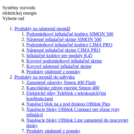
Systémy rozvodu
elektrickej energie
Vyberte rad
Produkty na nástennú montáž
Podomietkové inštalačné krabice SIMON 500
Nástenné inštalačné skrine SIMON 500
Podomietkové inštalačné krabice CIMA PRO
Nástenné inštalačné skrine CIMA PRO
Inštalačné krabice pre moduly K45
Kovové podomietkové inštalačné skrine
Kovové nástenné inštalačné skrine
Produkty stiahnuté z ponuky
Produkty na montáž do nábytku
Zapustené zásuvky Simon 400 Flash
Kancelárske zdroje energie Simon 480
Elektrické stĺpy Teleblok s teleskopickými
konštrukciami
Napájací blok na a pod doskou Ofiblok Plus
Napájacie bloky Ofiblok Compact pre rôzne typy
inštalácií
Napájacie bloky Ofiblok Line zapustené do pracovnej
dosky
Produkty stiahnuté z ponuky