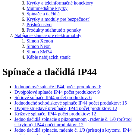
Krytky a teleinformačné konektory
Multimediálne krytky
Spínače a tlačidlá
Krytky a moduly pre bezpečnosť
Príslušenstvo
Produkty stiahnuté z ponuky
Nabíjacie stanice pre elektromobily
Simon Xenon
Simon Neon
Simon SM34
Káble nabíjacích staníc
Spínače a tlačidlá IP44
Jednopólové spínače IP44
počet produktov: 6
Dvojpólové spínače IP44
počet produktov: 9
Sériové spínače IP44
počet produktov: 6
Jednoduché schodiskové spínače IP44
počet produktov: 15
Dvojité striedavé prepínače, IP44
počet produktov: 12
Krížové spínače, IP44
počet produktov: 12
Jedno tlačidlá spínacie s piktogramom , radenie č. 1/0 (prístroj
s krytom), IP44
počet produktov: 12
Jedno tlačidlá spínacie, radenie č. 1/0 (prístroj s krytom), IP44