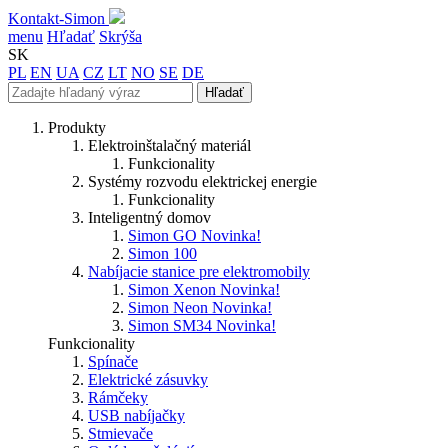
Kontakt-Simon
menu
Hľadať
Skrýša
SK
PL
EN
UA
CZ
LT
NO
SE
DE
Hľadať
Produkty
Elektroinštalačný materiál
Funkcionality
Systémy rozvodu elektrickej energie
Funkcionality
Inteligentný domov
Simon GO
Novinka!
Simon 100
Nabíjacie stanice pre elektromobily
Simon Xenon
Novinka!
Simon Neon
Novinka!
Simon SM34
Novinka!
Funkcionality
Spínače
Elektrické zásuvky
Rámčeky
USB nabíjačky
Stmievače