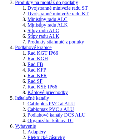
Produkty na montáž do podlahy
Dvojstranné miniveže radu ST
Dvojstranné miniveže radu KT
Ministĺpy radu ALC
Ministĺpy radu ALK
Stĺpy radu ALC
Stĺpy radu ALK
Produkty stiahnuté z ponuky
Podlahové krabice
Rad KGT IP66
Rad KGH
Rad FB
Rad KFP
Rad KFR
Rad SF
Rad KSE IP66
Káblové priechodky
Inštalačné kanály
Cabloplus PVC ai ALU
Cablomax PVC a ALU
Podlahové kanály DCS ALU
Organizátor káblov TC
Vybavenie
Adaptéry
Elektrické zásuvky