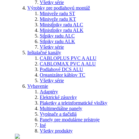
Všetky série
Výrobky pre podlahovú montáž
Miniveže radu ST
Miniveže radu KT
Ministĺpiky radu ALC
Ministĺpiky radu ALK
Stĺpiky radu ALC
Stĺpiky radu ALK
Všetky série
Inštalačné kanály
CABLOPLUS PVC A ALU
CABLOMAX PVC A ALU
Podlahové DCS ALU
Organizátor káblov TC
Všetky série
Vybavenie
Adaptéry
Elektrické zásuvky
Plaketky a teleinformatické vložky
Multimediálne panely
Vypínače a tlačidlá
Panely pre modulárne prístroje
Iné
Všetky produkty